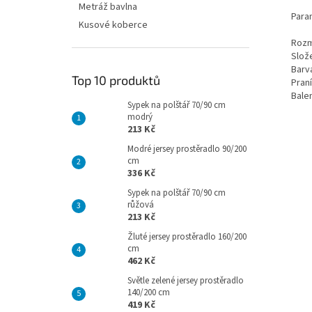
Metráž bavlna
Para
Kusové koberce
Rozm
Slož
Barv
Top 10 produktů
Praní
Balen
Sypek na polštář 70/90 cm
modrý
213 Kč
Modré jersey prostěradlo 90/200
cm
336 Kč
Sypek na polštář 70/90 cm
růžová
213 Kč
Žluté jersey prostěradlo 160/200
cm
462 Kč
Světle zelené jersey prostěradlo
140/200 cm
419 Kč