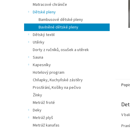
n
Matracové chrániče
e
Dětské pleny
l
Bambusové dětské pleny
Bavlněné dětské pleny
Dětský textil
Utěrky
Dorty z ručníků, osušek a utěrek
Sauna
Kapesníky
Hotelový program
Chňapky, Kuchyňské zástěry
Popi
Prostírání, Košíky na pečivo
Žínky
Metráž froté
Det
Deky
V ba
Metráž plyš
Metráž kanafas
Praní