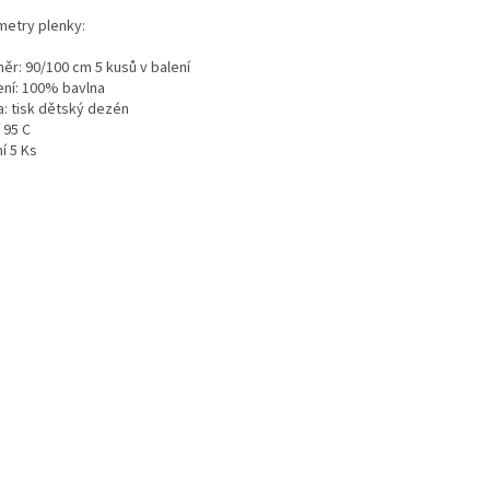
metry plenky:
ěr: 90/100 cm 5 kusů v balení
ení: 100% bavlna
a: tisk dětský dezén
 95 C
í 5 Ks