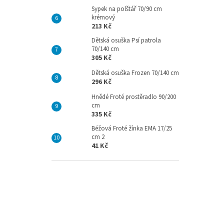
Sypek na polštář 70/90 cm
krémový
213 Kč
Dětská osuška Psí patrola
70/140 cm
305 Kč
Dětská osuška Frozen 70/140 cm
296 Kč
Hnědé Froté prostěradlo 90/200
cm
335 Kč
Béžová Froté žínka EMA 17/25
cm 2
41 Kč