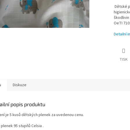
Dětské pl
higienick
škodlivin
OeTI 710
Detailní 
TISK
s
Diskuze
ailní popis produktu
lení je 5 kusů dětských plenek za uvedenou cenu.
 plenek 95 stupňů Celsia .