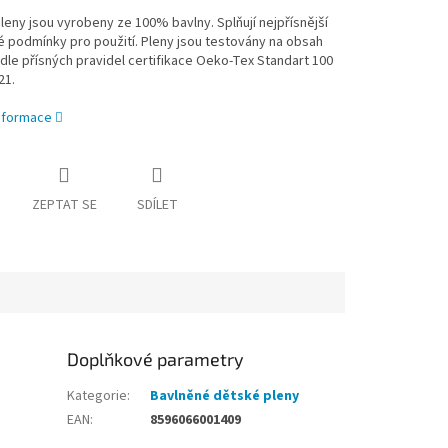
eny jsou vyrobeny ze 100% bavlny. Splňují nejpřísnější
é podmínky pro použití. Pleny jsou testovány na obsah
 dle přísných pravidel certifikace Oeko-Tex Standart 100
21.
informace
ZEPTAT SE
SDÍLET
Doplňkové parametry
Kategorie
:
Bavlněné dětské pleny
EAN
:
8596066001409