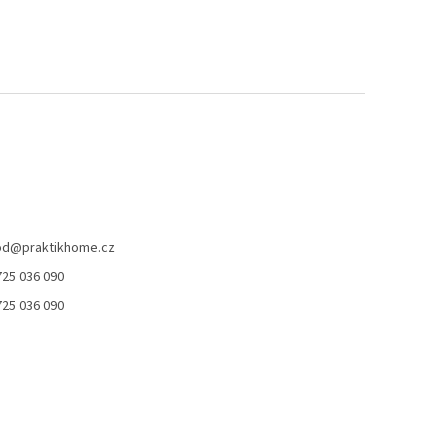
od
@
praktikhome.cz
725 036 090
725 036 090