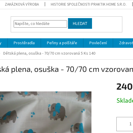
ZAKÁZKOVÁ VÝROBA
HISTORIE SPOLEČNOSTI PRAKTIK HOME S.R.O.
HLEDAT
y
Prostěradla
Peřiny a polštáře
Povlečení
Zdravot
Dětská plena, osuška - 70/70 cm vzorovaná 5 Ks 140
ká plena, osuška - 70/70 cm vzorovan
240
Měrná
Skla
cena: