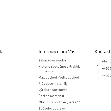
k
Informace pro Vás
Kontakt
Zakázková výroba
obch
Historie společnosti Praktik
+420 
Home s.r.o.
+420 
Maloobchod - Velkoobchod
Průvodce materiály
Výroba a sortiment
Údržba materiálů
Obchodní podmínky a GDPR
Způsoby dopravy