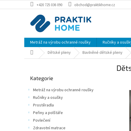
Přejít
+420 725 036 090
obchod@praktikhome.cz
na
obsah
Metráž na výrobu ochranné roušky
Ručníky a osušk
Domů
Dětské pleny
Bavlněné dětské pleny
P
Děts
o
Přeskočit
s
Kategorie
kategorie
t
r
Metráž na výrobu ochranné roušky
a
Ručníky a osušky
n
Prostěradla
n
í
Peřiny a polštáře
p
Povlečení
a
Zdravotní matrace