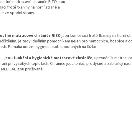
ustné matracové chrániče RIZO jsou
ací froté tkaniny na horní straně a
lie ze spodní strany.
O
v
ustné matracové chrániče RIZO
jsou kombinací froté tkaniny na horní st
l
ečištěním, je tedy ideálním pomocníkem nejen pro nemocnice, hospice a d
á
sti. Pomáhá udržet hygienu osob upoutaných na lůžko.
d
a
 - jsou funkční a hygienické matracové chrániče
, upevnění k matraci p
c
aní při vysokých teplotách. Chrániče jsou lehké, prodyšné a zabraňují n
í
 MEDICAL jsou prošívané.
p
r
v
k
y
v
ý
p
i
s
u