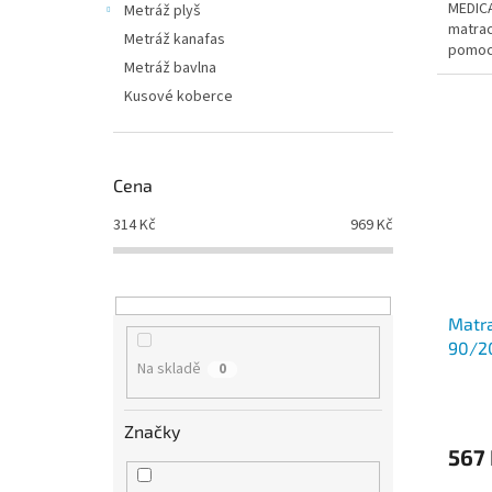
MEDICA
Metráž plyš
matrac
Metráž kanafas
pomoc
Metráž bavlna
Kusové koberce
Cena
314
Kč
969
Kč
Matra
90/2
Na skladě
0
Značky
567