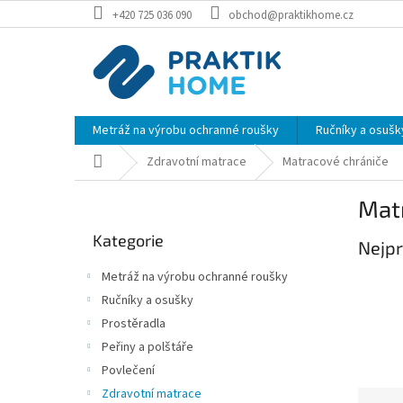
Přejít
+420 725 036 090
obchod@praktikhome.cz
na
obsah
Metráž na výrobu ochranné roušky
Ručníky a osušk
Domů
Zdravotní matrace
Matracové chrániče
P
Mat
o
Přeskočit
s
Kategorie
kategorie
Nejpr
t
r
Metráž na výrobu ochranné roušky
a
Ručníky a osušky
n
Prostěradla
n
í
Peřiny a polštáře
p
Povlečení
a
Zdravotní matrace
Ř