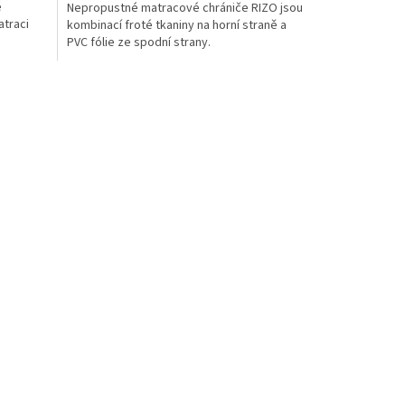
é
Nepropustné matracové chrániče RIZO jsou
atraci
kombinací froté tkaniny na horní straně a
PVC fólie ze spodní strany.