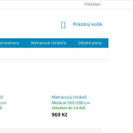
MALOOBCHOD - VELKOOBCHOD
PRŮVODCE MATERIÁLY
Přihlášení
VÝROBA 
NÁKUPNÍ
Prázdný košík
KOŠÍK
ní matrace
Matracové chrániče
Dětské pleny
Dětský text
ič
Matracový chránič
 cm
Medical 180/200 cm
ů
Skladem do 14 dnů
969 Kč