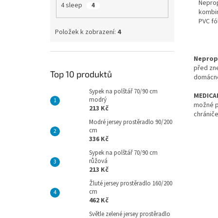
Neprop
4 sleep
4
kombin
PVC fó
Položek k zobrazení:
4
Neprop
před zn
Top 10 produktů
domácno
Sypek na polštář 70/90 cm
MEDICAL
modrý
možné pr
213 Kč
chrániče
Modré jersey prostěradlo 90/200
cm
336 Kč
Sypek na polštář 70/90 cm
růžová
213 Kč
Žluté jersey prostěradlo 160/200
cm
462 Kč
Světle zelené jersey prostěradlo