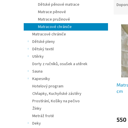
n
a
Dětské pěnové matrace
Dopor
e
z
Matrace pěnové
l
e
Matrace pružinové
V
n
Matracové chrániče
ý
í
Matracové chrániče
p
p
i
r
Dětské pleny
s
o
Dětský textil
p
d
Utěrky
r
u
Dorty z ručníků, osušek a utěrek
o
k
Sauna
d
t
Kapesníky
u
ů
Matra
k
Hotelový program
cm
t
Chňapky, Kuchyňské zástěry
ů
Prostírání, Košíky na pečivo
Žínky
Metráž froté
550
Deky