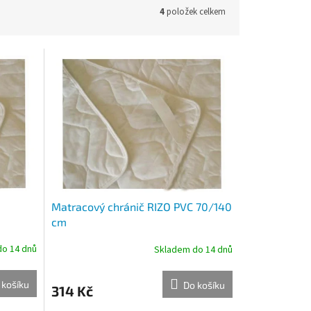
4
položek celkem
Matracový chránič RIZO PVC 70/140
cm
o 14 dnů
Skladem do 14 dnů
 košíku
Do košíku
314 Kč