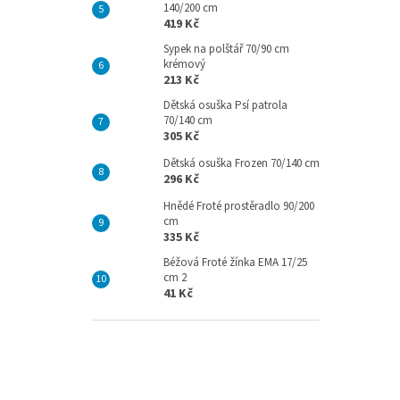
140/200 cm
419 Kč
Sypek na polštář 70/90 cm
krémový
213 Kč
Dětská osuška Psí patrola
70/140 cm
305 Kč
Dětská osuška Frozen 70/140 cm
296 Kč
Hnědé Froté prostěradlo 90/200
cm
335 Kč
Béžová Froté žínka EMA 17/25
cm 2
41 Kč