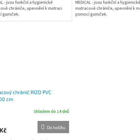
L - jsou funkční a hygienické
MEDICAL - jsou funkční a hygienick
ové chrániče, upevnění k matraci
matracové chrániče, upevnění k m
í gumiček.
pomocí gumiček.
cový chránič RIZO PVC
00 cm
Skladem do 14 dnů
Do košíku
 Kč