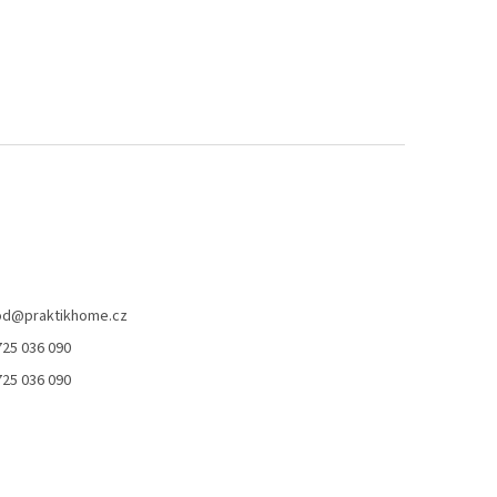
od
@
praktikhome.cz
725 036 090
725 036 090