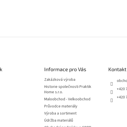
k
Informace pro Vás
Kontakt
Zakázková výroba
obch
Historie společnosti Praktik
+420 
Home s.r.o.
+420 
Maloobchod - Velkoobchod
Průvodce materiály
Výroba a sortiment
Údržba materiálů