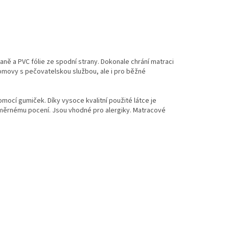
raně a PVC fólie ze spodní strany. Dokonale chrání matraci
omovy s pečovatelskou službou, ale i pro běžné
omocí gumiček. Díky vysoce kvalitní použité látce je
adměrnému pocení. Jsou vhodné pro alergiky. Matracové