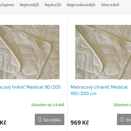
učujeme
Nejlevnější
Nejdražší
Nejprodávanější
Abecedně
cový hránič Medical 90/200
Matracový chránič Medical
180/200 cm
Skladem do 14 dnů
Skladem d
Do košíku
Do
 Kč
969 Kč