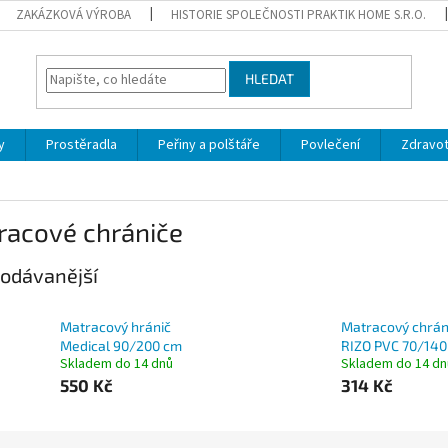
ZAKÁZKOVÁ VÝROBA
HISTORIE SPOLEČNOSTI PRAKTIK HOME S.R.O.
HLEDAT
y
Prostěradla
Peřiny a polštáře
Povlečení
Zdravot
racové chrániče
odávanější
Matracový hránič
Matracový chrán
Medical 90/200 cm
RIZO PVC 70/140
Skladem do 14 dnů
Skladem do 14 dn
550 Kč
314 Kč