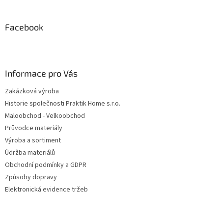
á
p
a
Facebook
t
í
Informace pro Vás
Zakázková výroba
Historie společnosti Praktik Home s.r.o.
Maloobchod - Velkoobchod
Průvodce materiály
Výroba a sortiment
Údržba materiálů
Obchodní podmínky a GDPR
Způsoby dopravy
Elektronická evidence tržeb