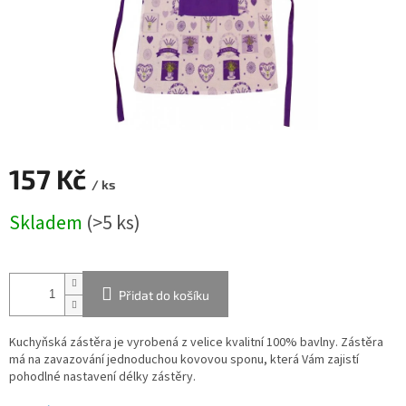
157 Kč
/ ks
Měrná
Skladem
(>5 ks)
cena:
Přidat do košíku
Kuchyňská zástěra je vyrobená z velice kvalitní 100% bavlny. Zástěra
má na zavazování jednoduchou kovovou sponu, která Vám zajistí
pohodlné nastavení délky zástěry.