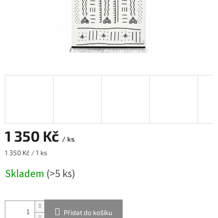
1 350 Kč
/ ks
Měrná
1 350 Kč / 1 ks
cena:
Skladem
(>5 ks)
Přidat do košíku