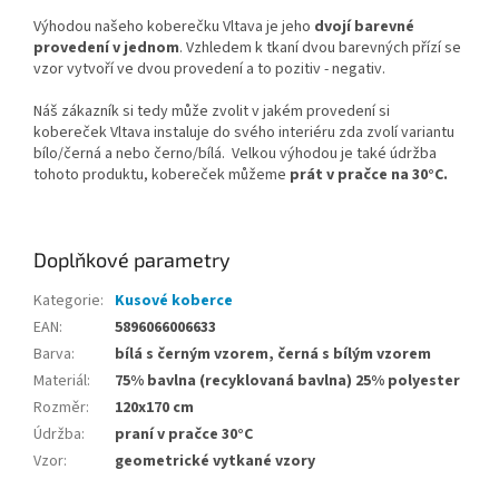
Výhodou našeho koberečku Vltava je jeho
dvojí barevné
provedení v jednom
. Vzhledem k tkaní dvou barevných přízí se
vzor vytvoří ve dvou provedení a to pozitiv - negativ.
Náš zákazník si tedy může zvolit v jakém provedení si
kobereček Vltava instaluje do svého interiéru zda zvolí variantu
bílo/černá a nebo černo/bílá. Velkou výhodou je také údržba
tohoto produktu, kobereček můžeme
prát v pračce na 30°C.
Doplňkové parametry
Kategorie
:
Kusové koberce
EAN
:
5896066006633
Barva
:
bílá s černým vzorem, černá s bílým vzorem
Materiál
:
75% bavlna (recyklovaná bavlna) 25% polyester
Rozměr
:
120x170 cm
Údržba
:
praní v pračce 30°C
Vzor
:
geometrické vytkané vzory