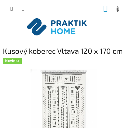
Přejít
NÁKUP
na
obsah
KOŠÍK
Kusový koberec Vltava 120 x 170 cm
Novinka