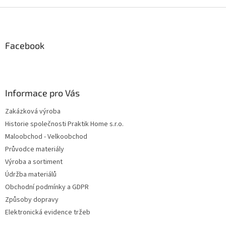
Z
á
p
a
Facebook
t
í
Informace pro Vás
Zakázková výroba
Historie společnosti Praktik Home s.r.o.
Maloobchod - Velkoobchod
Průvodce materiály
Výroba a sortiment
Údržba materiálů
Obchodní podmínky a GDPR
Způsoby dopravy
Elektronická evidence tržeb