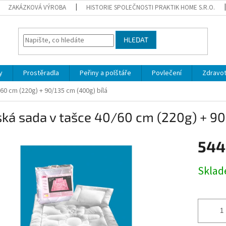
ZAKÁZKOVÁ VÝROBA
HISTORIE SPOLEČNOSTI PRAKTIK HOME S.R.O.
HLEDAT
y
Prostěradla
Peřiny a polštáře
Povlečení
Zdravot
60 cm (220g) + 90/135 cm (400g) bílá
ká sada v tašce 40/60 cm (220g) + 90
544
Měrná
Sklad
cena: