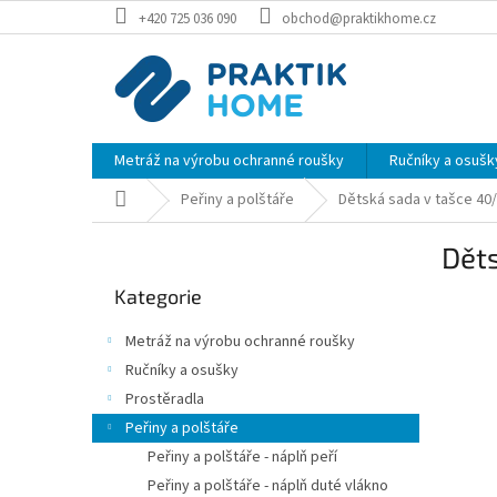
Přejít
+420 725 036 090
obchod@praktikhome.cz
na
obsah
Metráž na výrobu ochranné roušky
Ručníky a osušk
Domů
Peřiny a polštáře
Dětská sada v tašce 40/
P
Děts
o
Přeskočit
s
Kategorie
kategorie
t
r
Metráž na výrobu ochranné roušky
a
Ručníky a osušky
n
Prostěradla
n
í
Peřiny a polštáře
p
Peřiny a polštáře - náplň peří
a
Peřiny a polštáře - náplň duté vlákno