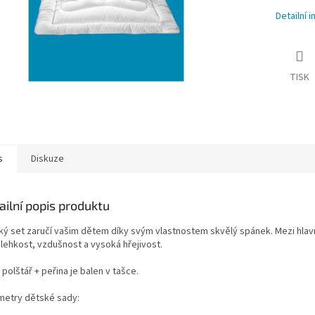
Detailní 
TISK
s
Diskuze
ailní popis produktu
ký set zaručí vašim dětem díky svým vlastnostem skvělý spánek. Mezi hlav
 lehkost, vzdušnost a vysoká hřejivost.
polštář + peřina je balen v tašce.
metry dětské sady: