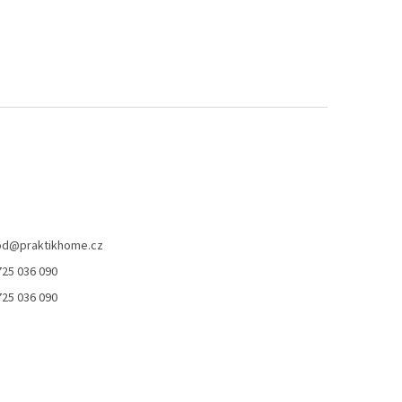
od
@
praktikhome.cz
725 036 090
725 036 090