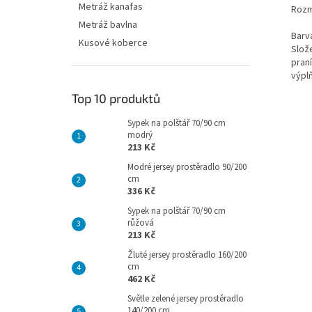
Metráž kanafas
Rozm
Metráž bavlna
Barva
Kusové koberce
Slož
praní
výpl
Top 10 produktů
Sypek na polštář 70/90 cm
modrý
213 Kč
Modré jersey prostěradlo 90/200
cm
336 Kč
Sypek na polštář 70/90 cm
růžová
213 Kč
Žluté jersey prostěradlo 160/200
cm
462 Kč
Světle zelené jersey prostěradlo
140/200 cm