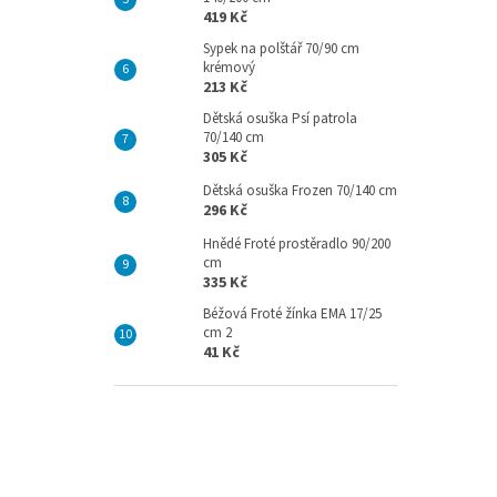
419 Kč
Sypek na polštář 70/90 cm
krémový
213 Kč
Dětská osuška Psí patrola
70/140 cm
305 Kč
Dětská osuška Frozen 70/140 cm
296 Kč
Hnědé Froté prostěradlo 90/200
cm
335 Kč
Béžová Froté žínka EMA 17/25
cm 2
41 Kč