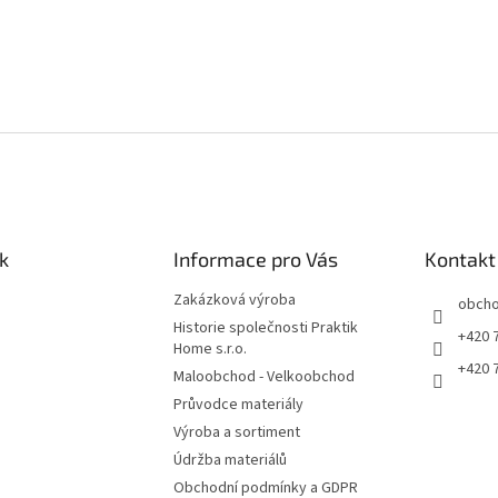
k
Informace pro Vás
Kontakt
Zakázková výroba
obch
Historie společnosti Praktik
+420 
Home s.r.o.
+420 
Maloobchod - Velkoobchod
Průvodce materiály
Výroba a sortiment
Údržba materiálů
Obchodní podmínky a GDPR