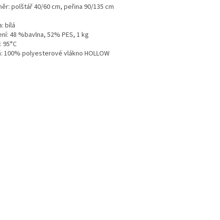
ěr: polštář 40/60 cm, peřina 90/135 cm
: bílá
ení: 48 %bavlna, 52% PES, 1 kg
: 95°C
ň: 100% polyesterové vlákno HOLLOW