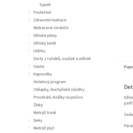
n
Sypek
e
Povlečení
l
Zdravotní matrace
Matracové chrániče
Dětské pleny
Dětský textil
Utěrky
Dorty z ručníků, osušek a utěrek
Sauna
Popi
Kapesníky
Hotelový program
Det
Chňapky, Kuchyňské zástěry
Prostírání, Košíky na pečivo
Děts
patří
Žínky
Metráž froté
Sada 
Deky
Para
Metráž plyš