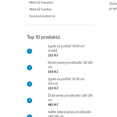
Metráž kanafas
Slož
praní
Metráž bavlna
Kusové koberce
Top 10 produktů
Sypek na polštář 70/90 cm
modrý
213 Kč
Modré jersey prostěradlo 90/200
cm
336 Kč
Sypek na polštář 70/90 cm
růžová
213 Kč
Žluté jersey prostěradlo 160/200
cm
462 Kč
Světle zelené jersey prostěradlo
140/200 cm