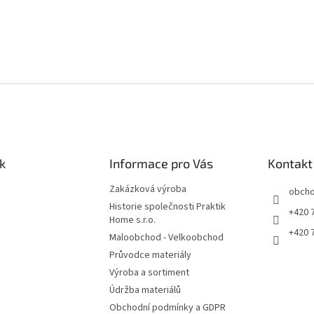
k
Informace pro Vás
Kontakt
Zakázková výroba
obch
Historie společnosti Praktik
+420 
Home s.r.o.
+420 
Maloobchod - Velkoobchod
Průvodce materiály
Výroba a sortiment
Údržba materiálů
Obchodní podmínky a GDPR