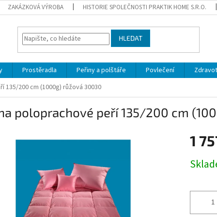
ZAKÁZKOVÁ VÝROBA
HISTORIE SPOLEČNOSTI PRAKTIK HOME S.R.O.
HLEDAT
y
Prostěradla
Peřiny a polštáře
Povlečení
Zdravot
ří 135/200 cm (1000g) růžová 30030
ina poloprachové peří 135/200 cm (10
1 75
Měrná
Sklad
cena: