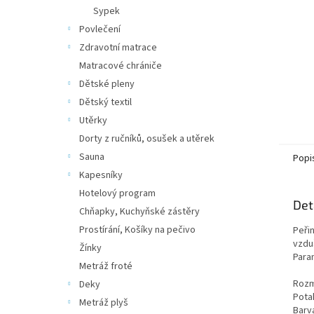
n
Sypek
e
Povlečení
l
Zdravotní matrace
Matracové chrániče
Dětské pleny
Dětský textil
Utěrky
Dorty z ručníků, osušek a utěrek
Sauna
Popi
Kapesníky
Hotelový program
Det
Chňapky, Kuchyňské zástěry
Prostírání, Košíky na pečivo
Peři
vzdu
Žínky
Para
Metráž froté
Rozm
Deky
Pota
Metráž plyš
Barv