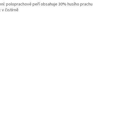
ení: poloprachové peří obsahuje 30% husího prachu
: v čistírně