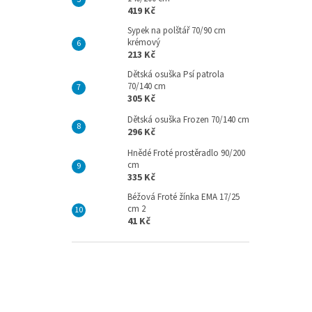
419 Kč
Sypek na polštář 70/90 cm
krémový
213 Kč
Dětská osuška Psí patrola
70/140 cm
305 Kč
Dětská osuška Frozen 70/140 cm
296 Kč
Hnědé Froté prostěradlo 90/200
cm
335 Kč
Béžová Froté žínka EMA 17/25
cm 2
41 Kč