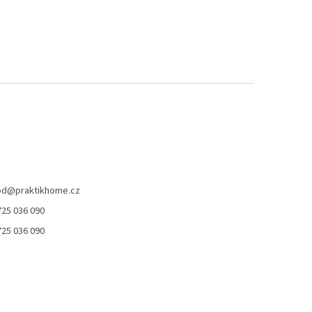
od
@
praktikhome.cz
725 036 090
725 036 090