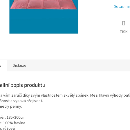
Detailní 
TISK
s
Diskuze
ailní popis produktu
na vám zaručí díky svým vlastnostem skvělý spánek. Mezi hlavní výhody patř
šnost a vysoká hřejivost.
metry peřiny:
ěr: 135/200cm
h: 100% bavlna
a: růžová