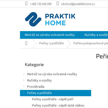
Přejít
+420 725 036 090
obchod@praktikhome.cz
na
obsah
Metráž na výrobu ochranné roušky
Ručníky a osušk
Domů
Peřiny a polštáře
Peřina poloprachové pe
P
Peř
o
Přeskočit
s
Kategorie
kategorie
t
r
Metráž na výrobu ochranné roušky
a
Ručníky a osušky
n
Prostěradla
n
í
Peřiny a polštáře
p
Peřiny a polštáře - náplň peří
a
Peřiny a polštáře - náplň duté vlákno