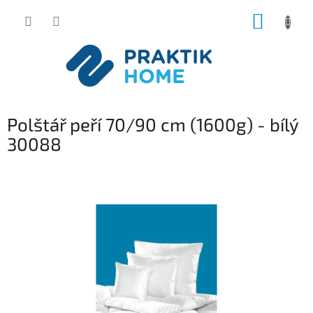
Přejít
NÁKUP
na
obsah
KOŠÍK
Polštář peří 70/90 cm (1600g) - bílý
30088