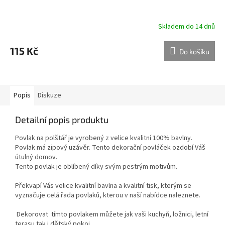
Skladem do 14 dnů
115 Kč
Do košíku
Popis
Diskuze
Detailní popis produktu
Povlak na polštář je vyrobený z velice kvalitní 100% bavlny.
Povlak má zipový uzávěr. Tento dekorační povláček ozdobí Váš
útulný domov.
Tento povlak je oblíbený díky svým pestrým motivům.
Překvapí Vás velice kvalitní bavlna a kvalitní tisk, kterým se
vyznačuje celá řada povlaků, kterou v naší nabídce naleznete.
Dekorovat tímto povlakem můžete jak vaši kuchyň, ložnici, letní
terasu tak i dětský pokoj.