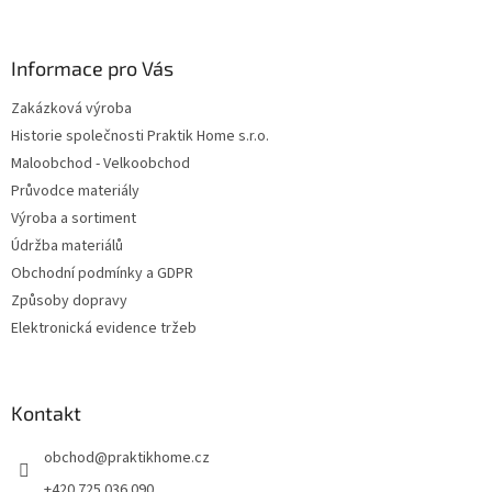
í
Informace pro Vás
Zakázková výroba
Historie společnosti Praktik Home s.r.o.
Maloobchod - Velkoobchod
Průvodce materiály
Výroba a sortiment
Údržba materiálů
Obchodní podmínky a GDPR
Způsoby dopravy
Elektronická evidence tržeb
Kontakt
obchod
@
praktikhome.cz
+420 725 036 090