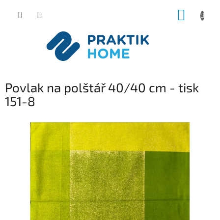
Přejít
NÁKUP
na
obsah
KOŠÍK
Povlak na polštář 40/40 cm - tisk
151-8