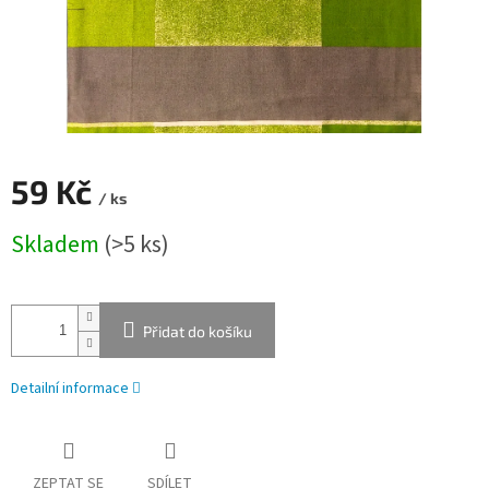
59 Kč
/ ks
Měrná
Skladem
(>5 ks)
cena:
Přidat do košíku
Detailní informace
ZEPTAT SE
SDÍLET