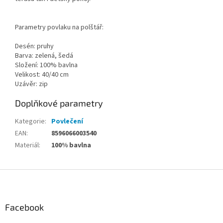
Parametry povlaku na polštář:
Desén: pruhy
Barva: zelená, šedá
Složení: 100% bavlna
Velikost: 40/40 cm
Uzávěr: zip
Doplňkové parametry
Kategorie
:
Povlečení
EAN
:
8596066003540
Materiál
:
100% bavlna
Z
á
p
a
Facebook
t