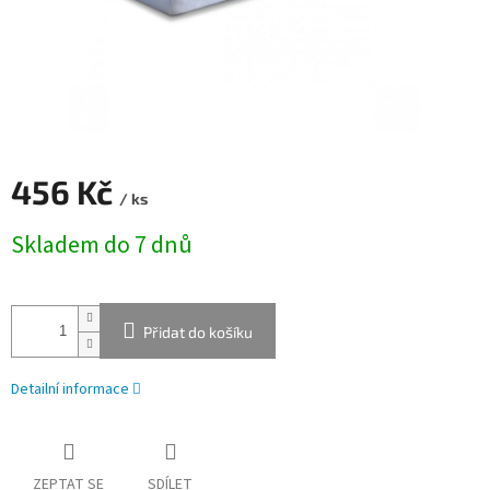
456 Kč
/ ks
Měrná
Skladem do 7 dnů
cena:
Přidat do košíku
Detailní informace
ZEPTAT SE
SDÍLET