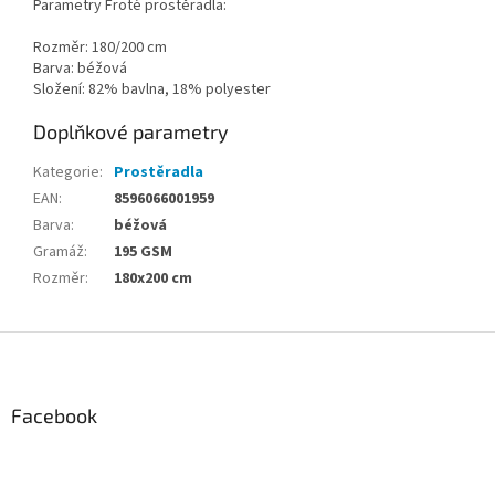
Parametry Froté prostěradla:
Rozměr: 180/200 cm
Barva: béžová
Složení: 82% bavlna, 18% polyester
Doplňkové parametry
Kategorie
:
Prostěradla
EAN
:
8596066001959
Barva
:
béžová
Gramáž
:
195 GSM
Rozměr
:
180x200 cm
Z
á
p
a
Facebook
t
í