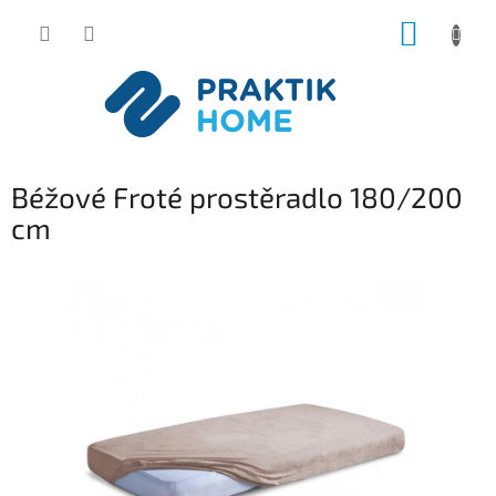
Přejít
NÁKUP
na
obsah
KOŠÍK
Béžové Froté prostěradlo 180/200
cm