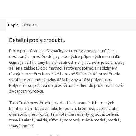
Popis
Diskuze
Detailní popis produktu
Froté prostěradla naší značky jsou jedny z nejkvalitnějších
dostupných prostěradel, vyrobených z příjemných materiálů.
Guma je všitá v tunýlku a přesah od hrany rozměru je 25 cm, aby
se lépe zakládali pod matraci. Froté prostěradla nabízíme v
různých rozměrech a veliké barevné škále. Froté prostěradla
vyrábíme ze směsi bavlny 82% bavlny a 18% polyesteru.
Polyester se přidává do prostěradel z důvodu pružnosti a delší
životnosti výrobku.
Toto Froté prostěradlo je k dostání v osmnácti barevných
kombinacích - béžová, bílá, lososová, krémová, světle žlutá,
oranžová, meruňková, terakota, červená, tyrkysová, zelená,
tmavě zelená, hnědá, růžová, bordová, světle modrá, modrá,
tmavě modrá.