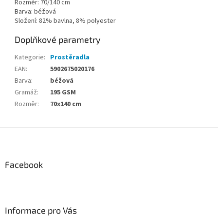
Rozměr: 70/140 cm
Barva: béžová
Složení: 82% bavlna, 8% polyester
Doplňkové parametry
Kategorie
:
Prostěradla
EAN
:
5902675020176
Barva
:
béžová
Gramáž
:
195 GSM
Rozměr
:
70x140 cm
Z
á
p
a
Facebook
t
í
Informace pro Vás