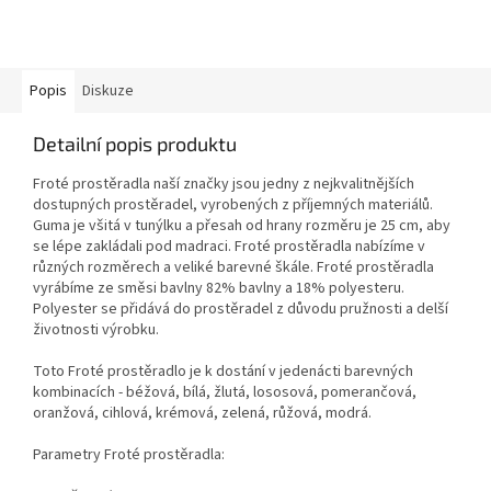
Popis
Diskuze
Detailní popis produktu
Froté prostěradla naší značky jsou jedny z nejkvalitnějších
dostupných prostěradel, vyrobených z příjemných materiálů.
Guma je všitá v tunýlku a přesah od hrany rozměru je 25 cm, aby
se lépe zakládali pod madraci. Froté prostěradla nabízíme v
různých rozměrech a veliké barevné škále. Froté prostěradla
vyrábíme ze směsi bavlny 82% bavlny a 18% polyesteru.
Polyester se přidává do prostěradel z důvodu pružnosti a delší
životnosti výrobku.
Toto Froté prostěradlo je k dostání v jedenácti barevných
kombinacích - béžová, bílá, žlutá, lososová, pomerančová,
oranžová, cihlová, krémová, zelená, růžová, modrá.
Parametry Froté prostěradla: