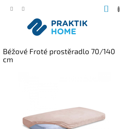
Přejít
NÁKUP
na
obsah
KOŠÍK
Béžové Froté prostěradlo 70/140
cm