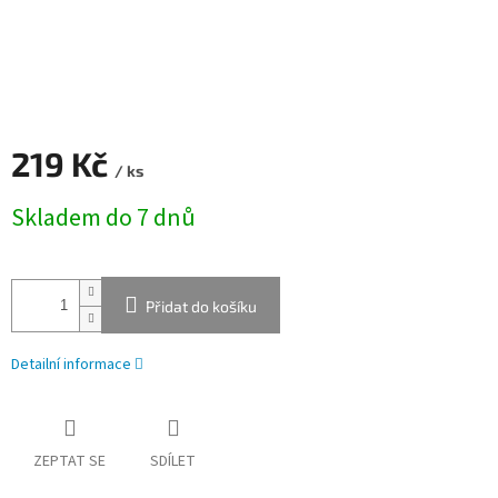
219 Kč
/ ks
Měrná
Skladem do 7 dnů
cena:
Přidat do košíku
Detailní informace
ZEPTAT SE
SDÍLET