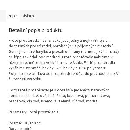
Popis
Diskuze
Detailní popis produktu
Froté prostěradla naší značky jsou jedny z nejkvalitnějších
dostupných prostěradel, vyrobených z příjemných materiálů.
Guma je všitá v tunýlku a přesah od hrany rozměru je 25 cm, aby
se lépe zakládali pod madraci. Froté prostěradla nabízíme v
různých rozměrech a veliké barevné škále. Froté prostěradla
vyrábíme ze směsi bavlny 82% bavlny a 18% polyesteru.
Polyester se přidává do prostěradel z důvodu pružnosti a delší
životnosti výrobku.
Toto Froté prostěradlo je k dostání v jedenácti barevných
kombinacích - béžová, bílá, žlutá, lososová, pomerančová,
oranžová, cihlová, krémová, zelená, růžová, modrá.
Parametry Froté prostěradla:
Rozměr: 70/140 cm
Barva: modrá