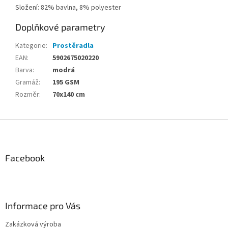
Složení: 82% bavlna, 8% polyester
Doplňkové parametry
Kategorie
:
Prostěradla
EAN
:
5902675020220
Barva
:
modrá
Gramáž
:
195 GSM
Rozměr
:
70x140 cm
Z
á
p
a
Facebook
t
í
Informace pro Vás
Zakázková výroba