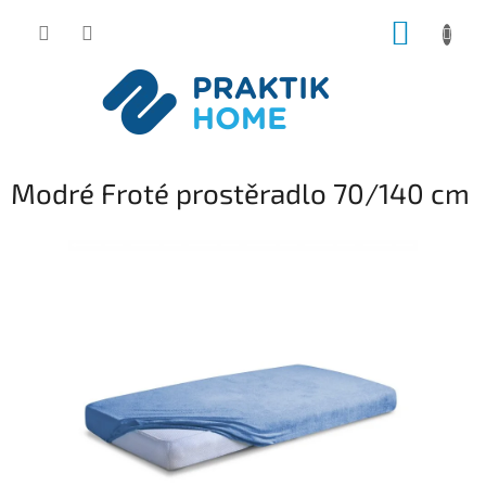
Přejít
NÁKUP
na
obsah
KOŠÍK
Modré Froté prostěradlo 70/140 cm