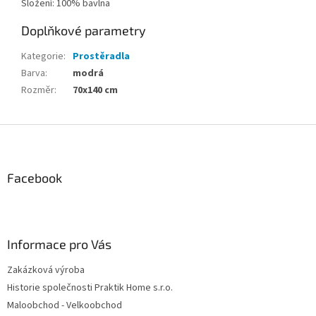
Složení: 100% bavlna
Doplňkové parametry
Kategorie
:
Prostěradla
Barva
:
modrá
Rozměr
:
70x140 cm
Z
á
p
a
Facebook
t
í
Informace pro Vás
Zakázková výroba
Historie společnosti Praktik Home s.r.o.
Maloobchod - Velkoobchod