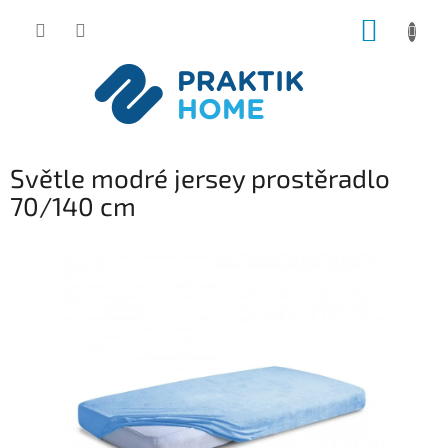
Přejít
NÁKUP
na
obsah
KOŠÍK
Světle modré jersey prostěradlo
70/140 cm