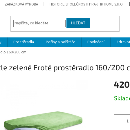
ZAKÁZKOVÁ VÝROBA
HISTORIE SPOLEČNOSTI PRAKTIK HOME S.R.O.
HLEDAT
y
Prostěradla
Peřiny a polštáře
Povlečení
Zdravot
adlo 160/200 cm
le zelené Froté prostěradlo 160/200 
420
Měrná
Sklad
cena: