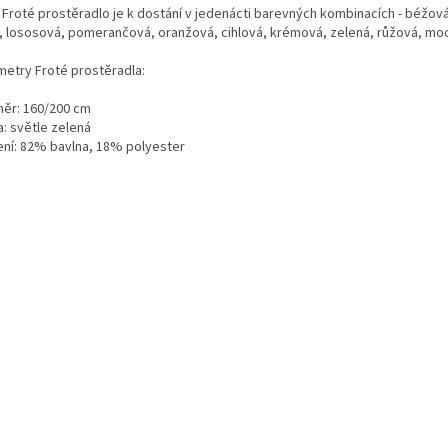
 Froté prostěradlo je k dostání v jedenácti barevných kombinacích - béžová,
á, lososová, pomerančová, oranžová, cihlová, krémová, zelená, růžová, mo
metry Froté prostěradla:
ěr: 160/200 cm
a: světle zelená
ení: 82% bavlna, 18% polyester