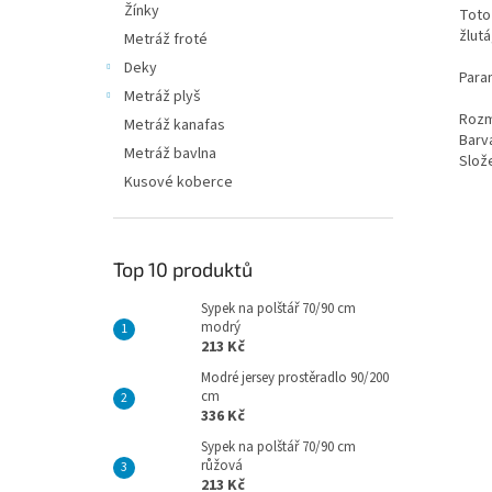
Žínky
Toto
žlut
Metráž froté
Deky
Para
Metráž plyš
Rozm
Metráž kanafas
Barv
Metráž bavlna
Slož
Kusové koberce
Top 10 produktů
Sypek na polštář 70/90 cm
modrý
213 Kč
Modré jersey prostěradlo 90/200
cm
336 Kč
Sypek na polštář 70/90 cm
růžová
213 Kč