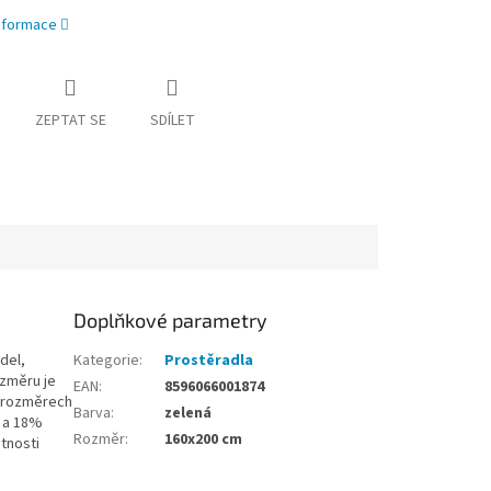
informace
ZEPTAT SE
SDÍLET
Doplňkové parametry
del,
Kategorie
:
Prostěradla
ozměru je
EAN
:
8596066001874
h rozměrech
Barva
:
zelená
y a 18%
Rozměr
:
160x200 cm
tnosti