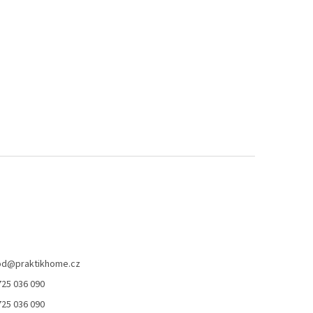
od
@
praktikhome.cz
725 036 090
725 036 090