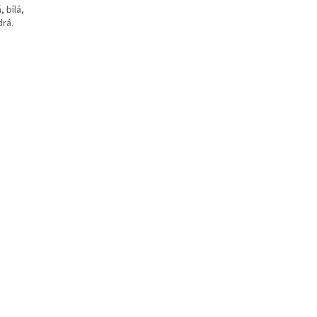
 bílá,
drá.