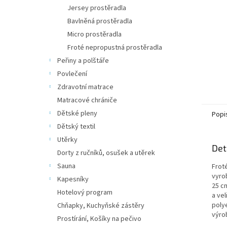
n
Jersey prostěradla
e
Bavlněná prostěradla
l
Micro prostěradla
Froté nepropustná prostěradla
Peřiny a polštáře
Povlečení
Zdravotní matrace
Matracové chrániče
Dětské pleny
Popi
Dětský textil
Utěrky
Det
Dorty z ručníků, osušek a utěrek
Sauna
Frot
vyro
Kapesníky
25 c
Hotelový program
a ve
poly
Chňapky, Kuchyňské zástěry
výro
Prostírání, Košíky na pečivo