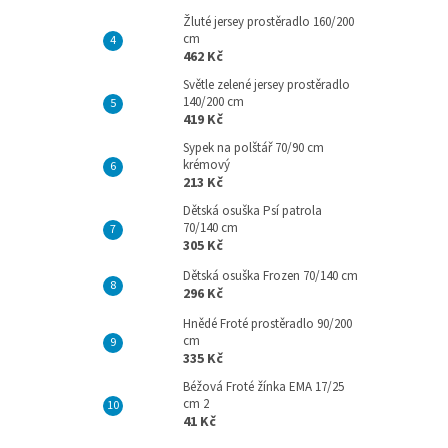
Žluté jersey prostěradlo 160/200
cm
462 Kč
Světle zelené jersey prostěradlo
140/200 cm
419 Kč
Sypek na polštář 70/90 cm
krémový
213 Kč
Dětská osuška Psí patrola
70/140 cm
305 Kč
Dětská osuška Frozen 70/140 cm
296 Kč
Hnědé Froté prostěradlo 90/200
cm
335 Kč
Béžová Froté žínka EMA 17/25
cm 2
41 Kč