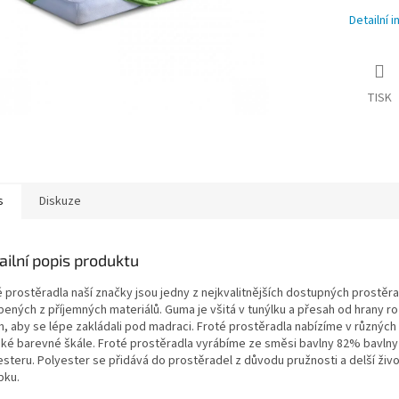
Detailní 
TISK
s
Diskuze
ailní popis produktu
é prostěradla naší značky jsou jedny z nejkvalitnějších dostupných prostěra
bených z příjemných materiálů. Guma je všitá v tunýlku a přesah od hrany r
m, aby se lépe zakládali pod madraci. Froté prostěradla nabízíme v různýc
liké barevné škále. Froté prostěradla vyrábíme ze směsi bavlny 82% bavln
esteru. Polyester se přidává do prostěradel z důvodu pružnosti a delší živo
bku.