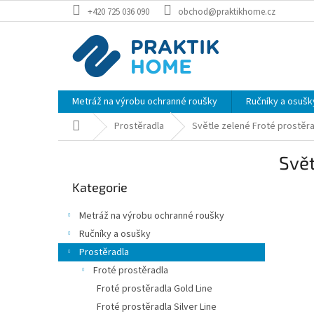
Přejít
+420 725 036 090
obchod@praktikhome.cz
na
obsah
Metráž na výrobu ochranné roušky
Ručníky a osušk
Domů
Prostěradla
Světle zelené Froté prostěr
P
Svět
o
Přeskočit
s
Kategorie
kategorie
t
r
Metráž na výrobu ochranné roušky
a
Ručníky a osušky
n
Prostěradla
n
í
Froté prostěradla
p
Froté prostěradla Gold Line
a
Froté prostěradla Silver Line