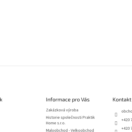
k
Informace pro Vás
Kontakt
Zakázková výroba
obch
Historie společnosti Praktik
+420 
Home s.r.o.
+420 
Maloobchod - Velkoobchod