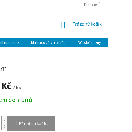
MALOOBCHOD - VELKOOBCHOD
PRŮVODCE MATERIÁLY
Přihlášení
VÝROBA 
NÁKUPNÍ
Prázdný košík
KOŠÍK
ní matrace
Matracové chrániče
Dětské pleny
Dětský text
cm
 Kč
/ ks
em do 7 dnů
Přidat do košíku