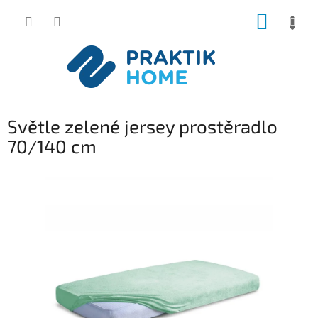
Přejít
NÁKUP
na
obsah
KOŠÍK
Světle zelené jersey prostěradlo
70/140 cm