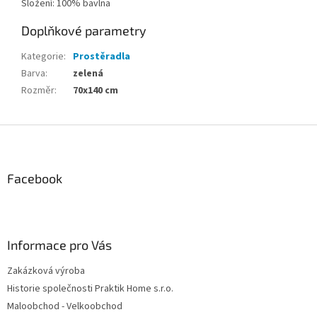
Složení: 100% bavlna
Doplňkové parametry
Kategorie
:
Prostěradla
Barva
:
zelená
Rozměr
:
70x140 cm
Z
á
p
a
Facebook
t
í
Informace pro Vás
Zakázková výroba
Historie společnosti Praktik Home s.r.o.
Maloobchod - Velkoobchod