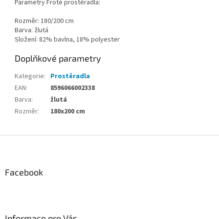
Parametry Froté prostěradla:
Rozměr: 180/200 cm
Barva: žlutá
Složení: 82% bavlna, 18% polyester
Doplňkové parametry
Kategorie
:
Prostěradla
EAN
:
8596066002338
Barva
:
žlutá
Rozměr
:
180x200 cm
Z
á
p
a
Facebook
t
í
Informace pro Vás