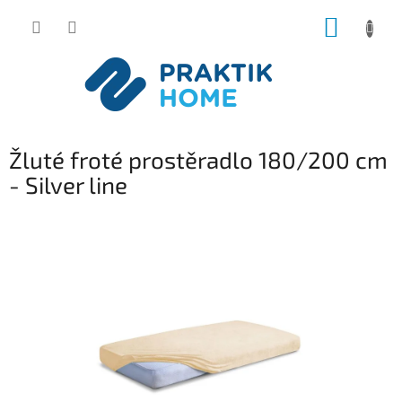
Přejít
NÁKUP
na
obsah
KOŠÍK
Žluté froté prostěradlo 180/200 cm
- Silver line