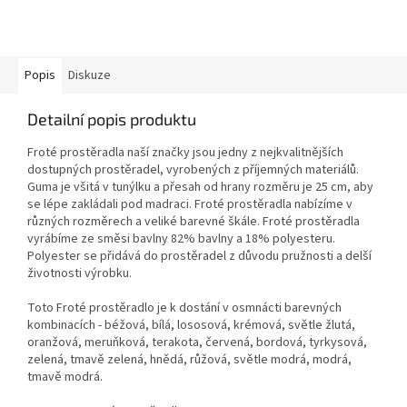
Popis
Diskuze
Detailní popis produktu
Froté prostěradla naší značky jsou jedny z nejkvalitnějších
dostupných prostěradel, vyrobených z příjemných materiálů.
Guma je všitá v tunýlku a přesah od hrany rozměru je 25 cm, aby
se lépe zakládali pod madraci. Froté prostěradla nabízíme v
různých rozměrech a veliké barevné škále. Froté prostěradla
vyrábíme ze směsi bavlny 82% bavlny a 18% polyesteru.
Polyester se přidává do prostěradel z důvodu pružnosti a delší
životnosti výrobku.
Toto Froté prostěradlo je k dostání v osmnácti barevných
kombinacích - béžová, bílá, lososová, krémová, světle žlutá,
oranžová, meruňková, terakota, červená, bordová, tyrkysová,
zelená, tmavě zelená, hnědá, růžová, světle modrá, modrá,
tmavě modrá.