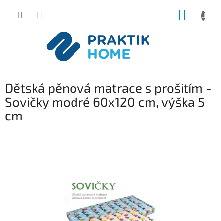
Přejít
NÁKUP
na
obsah
KOŠÍK
Dětská pěnová matrace s prošitím -
Sovičky modré 60x120 cm, výška 5
cm