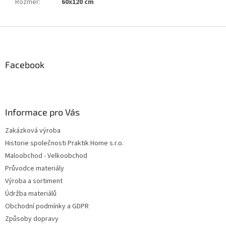
Rozměr
:
60x120 cm
Z
á
p
a
Facebook
t
í
Informace pro Vás
Zakázková výroba
Historie společnosti Praktik Home s.r.o.
Maloobchod - Velkoobchod
Průvodce materiály
Výroba a sortiment
Údržba materiálů
Obchodní podmínky a GDPR
Způsoby dopravy