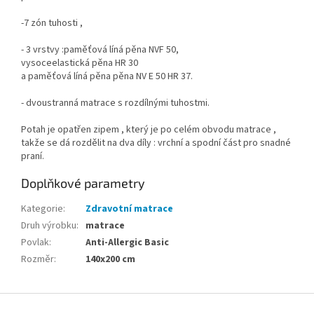
-7 zón tuhosti ,
- 3 vrstvy :paměťová líná pěna NVF 50,
vysoceelastická pěna HR 30
a paměťová líná pěna pěna NV E 50 HR 37.
- dvoustranná matrace s rozdílnými tuhostmi.
Potah je opatřen zipem , který je po celém obvodu matrace ,
takže se dá rozdělit na dva díly : vrchní a spodní část pro snadné
praní.
Doplňkové parametry
Kategorie
:
Zdravotní matrace
Druh výrobku
:
matrace
Povlak
:
Anti-Allergic Basic
Rozměr
:
140x200 cm
Z