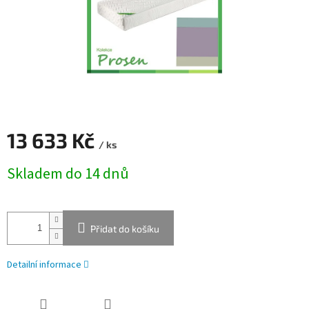
13 633 Kč
/ ks
Měrná
Skladem do 14 dnů
cena:
Přidat do košíku
Detailní informace