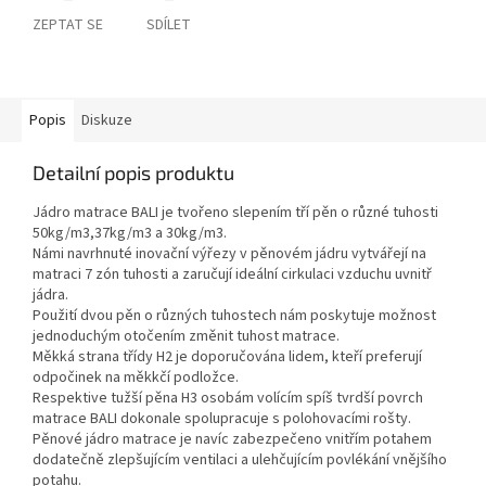
ZEPTAT SE
SDÍLET
Popis
Diskuze
Detailní popis produktu
Jádro matrace BALI je tvořeno slepením tří pěn o různé tuhosti
50kg/m3,37kg/m3 a 30kg/m3.
Námi navrhnuté inovační výřezy v pěnovém jádru vytvářejí na
matraci 7 zón tuhosti a zaručují ideální cirkulaci vzduchu uvnitř
jádra.
Použití dvou pěn o různých tuhostech nám poskytuje možnost
jednoduchým otočením změnit tuhost matrace.
Měkká strana třídy H2 je doporučována lidem, kteří preferují
odpočinek na měkkčí podložce.
Respektive tužší pěna H3 osobám volícím spíš tvrdší povrch
matrace BALI dokonale spolupracuje s polohovacími rošty.
Pěnové jádro matrace je navíc zabezpečeno vnitřím potahem
dodatečně zlepšujícím ventilaci a ulehčujícím povlékání vnějšího
potahu.