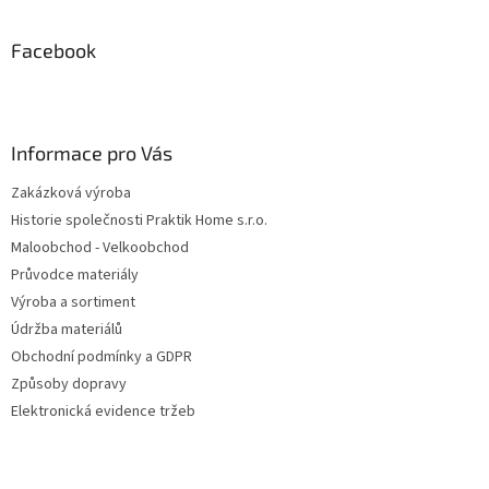
á
p
a
Facebook
t
í
Informace pro Vás
Zakázková výroba
Historie společnosti Praktik Home s.r.o.
Maloobchod - Velkoobchod
Průvodce materiály
Výroba a sortiment
Údržba materiálů
Obchodní podmínky a GDPR
Způsoby dopravy
Elektronická evidence tržeb