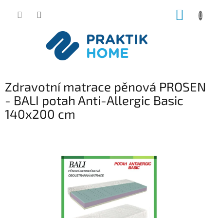
Přejít
NÁKUP
na
obsah
KOŠÍK
Zdravotní matrace pěnová PROSEN
- BALI potah Anti-Allergic Basic
140x200 cm