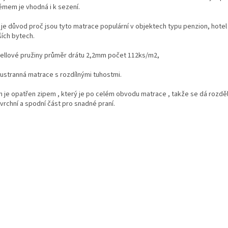
émem je vhodná i k sezení.
je důvod proč jsou tyto matrace populární v objektech typu penzion, hotel ..
ích bytech.
nellové pružiny průměr drátu 2,2mm počet 112ks/m2,
oustranná matrace s rozdílnými tuhostmi.
h je opatřen zipem , který je po celém obvodu matrace , takže se dá rozděl
: vrchní a spodní část pro snadné praní.