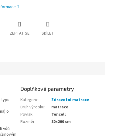
informace
ZEPTAT SE
SDÍLET
Doplňkové parametry
 typu
Kategorie
:
Zdravotní matrace
Druh výrobku
:
matrace
na) o
Povlak
:
Tencell
Rozměr
:
80x200 cm
í vůči
ružinovým