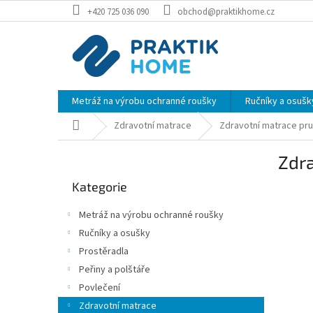
Přejít
+420 725 036 090
obchod@praktikhome.cz
na
obsah
Metráž na výrobu ochranné roušky
Ručníky a osušk
Domů
Zdravotní matrace
Zdravotní matrace pru
P
Zdr
o
Přeskočit
s
Kategorie
kategorie
t
r
Metráž na výrobu ochranné roušky
a
Ručníky a osušky
n
Prostěradla
n
í
Peřiny a polštáře
p
Povlečení
a
Zdravotní matrace