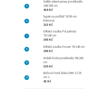
Světle zelené jersey prostěradlo
140/200 cm
419 Kč
Sypek na polštář 70/90 cm
krémový
213 Kč
Dětská osuška Psí patrola
70/140 cm
305 Kč
Dětská osuška Frozen 70/140 cm
296 Kč
Hnědé Froté prostěradlo 90/200
cm
335 Kč
Béžová Froté žínka EMA 17/25
cm 2
41 Kč