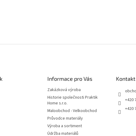
k
Informace pro Vás
Kontakt
Zakázková výroba
obch
Historie společnosti Praktik
+420 
Home s.r.o.
+420 
Maloobchod - Velkoobchod
Průvodce materiály
Výroba a sortiment
Údržba materiálů