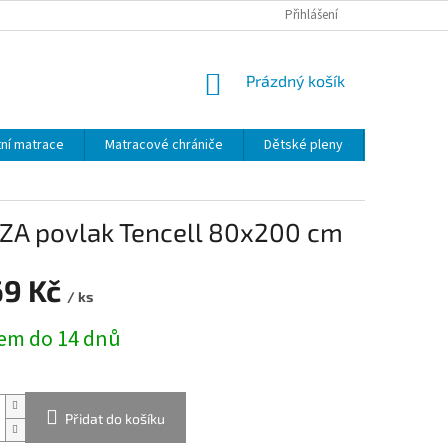
MALOOBCHOD - VELKOOBCHOD
PRŮVODCE MATERIÁLY
Přihlášení
VÝROBA 
NÁKUPNÍ
Prázdný košík
KOŠÍK
ní matrace
Matracové chrániče
Dětské pleny
Dětský text
IZA povlak Tencell 80x200 cm
69 Kč
/ ks
em do 14 dnů
Přidat do košíku