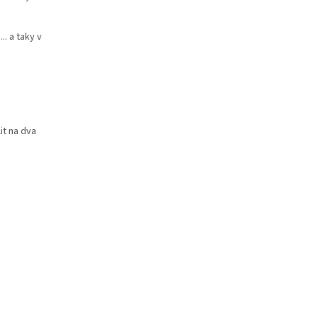
. a taky v
it na dva