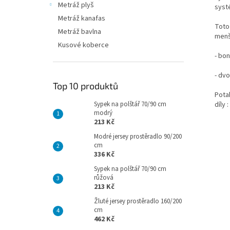
Metráž plyš
syst
Metráž kanafas
Toto 
Metráž bavlna
menš
Kusové koberce
- bo
- dv
Top 10 produktů
Pota
díly 
Sypek na polštář 70/90 cm
modrý
213 Kč
Modré jersey prostěradlo 90/200
cm
336 Kč
Sypek na polštář 70/90 cm
růžová
213 Kč
Žluté jersey prostěradlo 160/200
cm
462 Kč