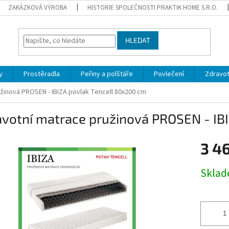
ZAKÁZKOVÁ VÝROBA
HISTORIE SPOLEČNOSTI PRAKTIK HOME S.R.O.
HLEDAT
y
Prostěradla
Peřiny a polštáře
Povlečení
Zdravot
žinová PROSEN - IBIZA povlak Tencell 80x200 cm
avotní matrace pružinová PROSEN - IB
3 4
Měrná
Sklad
cena: