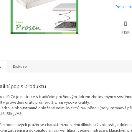
Detailní 
TISK
s
Diskuze
ailní popis produktu
ace IBIZA je matrace s tradičním pružinovým jádrem zhotoveným v systému
ll v provedení drátu průměru 2,2mm vysoké kvality.
 jádro je oboustranně obložené velmi kvalitní PUR pěnou (polyuretanová pě
áži 25kg/M3.
ém bonellových pružin se charakterizue velmi dllouhou životností , odolnost
kým zatížením a dokonalou vnitřní ventilací . Jedině matrace s klasickým p