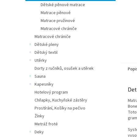
n
Dětské pěnové matrace
e
Matrace pěnové
l
Matrace pružinové
Matracové chrániče
Matracové chrániče
Dětské pleny
Dětský textil
Utěrky
Dorty z ručníků, osušek a utěrek
Popi
Sauna
Kapesníky
Det
Hotelový program
Chňapky, Kuchyňské zástěry
Matr
Bone
Prostírání, Košíky na pečivo
Toto
Žínky
gram
Metráž froté
Syst
Deky
vyso