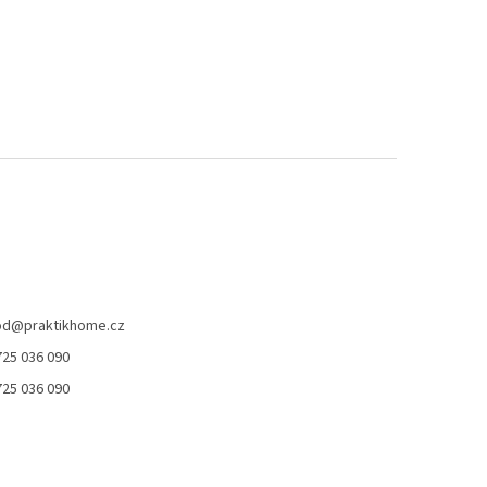
od
@
praktikhome.cz
725 036 090
725 036 090