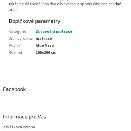
takže se dá rozdělit na dva díly : vrchní a spodní část pro snadné
praní.
Doplňkové parametry
Kategorie
:
Zdravotní matrace
Druh výrobku
:
matrace
Povlak
:
Aloe Vera
Rozměr
:
100x200 cm
Z
á
p
a
Facebook
t
í
Informace pro Vás
Zakázková výroba