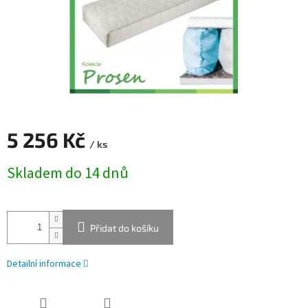
5 256 Kč
/ ks
Měrná
Skladem do 14 dnů
cena:
Přidat do košíku
Detailní informace