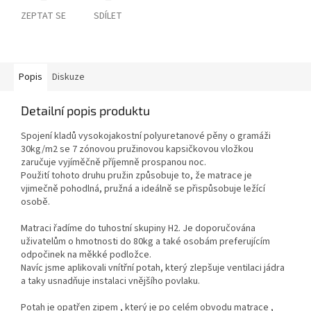
ZEPTAT SE
SDÍLET
Popis
Diskuze
Detailní popis produktu
Spojení kladů vysokojakostní polyuretanové pěny o gramáži
30kg/m2 se 7 zónovou pružinovou kapsičkovou vložkou
zaručuje vyjíměčně příjemně prospanou noc.
Použití tohoto druhu pružin způsobuje to, že matrace je
vjimečně pohodlná, pružná a ideálně se přispůsobuje ležící
osobě.
Matraci řadíme do tuhostní skupiny H2. Je doporučována
uživatelům o hmotnosti do 80kg a také osobám preferujícím
odpočinek na měkké podložce.
Navíc jsme aplikovali vnítřní potah, který zlepšuje ventilaci jádra
a taky usnadňuje instalaci vnějšího povlaku.
Potah je opatřen zipem , který je po celém obvodu matrace ,