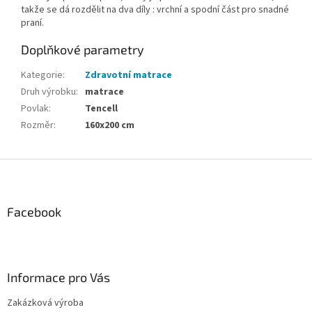
takže se dá rozdělit na dva díly : vrchní a spodní část pro snadné
praní.
Doplňkové parametry
Kategorie
:
Zdravotní matrace
Druh výrobku
:
matrace
Povlak
:
Tencell
Rozměr
:
160x200 cm
Z
á
p
a
Facebook
t
í
Informace pro Vás
Zakázková výroba