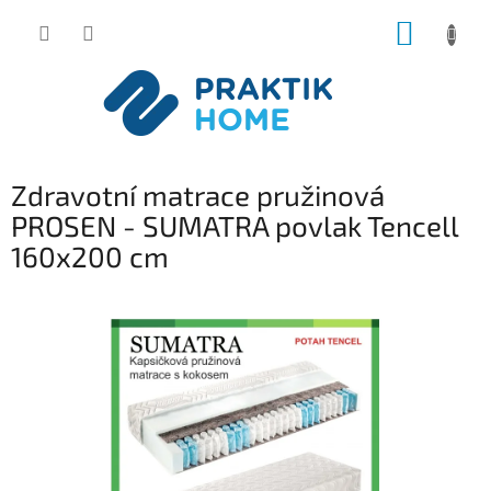
Přejít
NÁKUP
na
obsah
KOŠÍK
Zdravotní matrace pružinová
PROSEN - SUMATRA povlak Tencell
160x200 cm