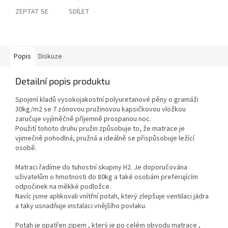
ZEPTAT SE
SDÍLET
Popis
Diskuze
Detailní popis produktu
Spojení kladů vysokojakostní polyuretanové pěny o gramáži
30kg/m2 se 7 zónovou pružinovou kapsičkovou vložkou
zaručuje vyjíměčně příjemně prospanou noc.
Použití tohoto druhu pružin způsobuje to, že matrace je
vjimečně pohodlná, pružná a ideálně se přispůsobuje ležící
osobě.
Matraci řadíme do tuhostní skupiny H2. Je doporučována
uživatelům o hmotnosti do 80kg a také osobám preferujícím
odpočinek na měkké podložce.
Navíc jsme aplikovali vnítřní potah, který zlepšuje ventilaci jádra
a taky usnadňuje instalaci vnějšího povlaku.
Potah je opatřen zipem , který je po celém obvodu matrace ,