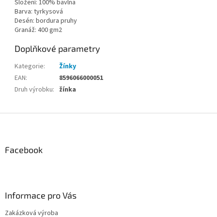
Složení: 100% bavlna
Barva: tyrkysová
Desén: bordura pruhy
Granáž: 400 gm2
Doplňkové parametry
Kategorie
:
Žínky
EAN
:
8596066000051
Druh výrobku
:
žínka
Z
á
p
a
Facebook
t
í
Informace pro Vás
Zakázková výroba