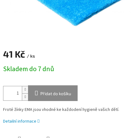
41 Kč
/ ks
Měrná
Skladem do 7 dnů
cena:
Přidat do košíku
Froté žínky EMA jsou vhodné ke každodení hygieně vašich dětí.
Detailní informace