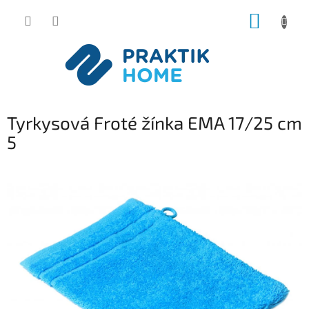
Přejít
NÁKUP
na
obsah
KOŠÍK
Tyrkysová Froté žínka EMA 17/25 cm
5