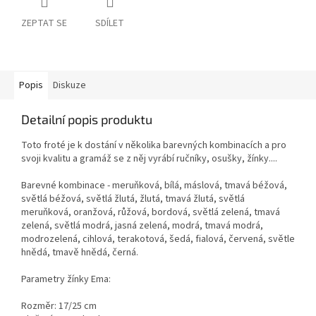
ZEPTAT SE
SDÍLET
Popis
Diskuze
Detailní popis produktu
Toto froté je k dostání v několika barevných kombinacích a pro
svoji kvalitu a gramáž se z něj vyrábí ručníky, osušky, žínky....
Barevné kombinace - meruňková, bílá, máslová, tmavá béžová,
světlá béžová, světlá žlutá, žlutá, tmavá žlutá, světlá
meruňková, oranžová, růžová, bordová, světlá zelená, tmavá
zelená, světlá modrá, jasná zelená, modrá, tmavá modrá,
modrozelená, cihlová, terakotová, šedá, fialová, červená, světle
hnědá, tmavě hnědá, černá.
Parametry žínky Ema:
Rozměr: 17/25 cm