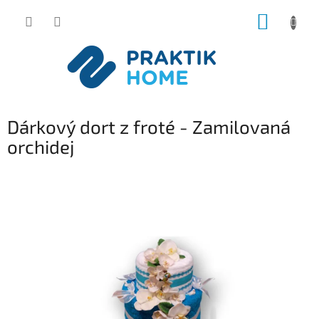
Přejít
NÁKUP
na
obsah
KOŠÍK
Dárkový dort z froté - Zamilovaná
orchidej