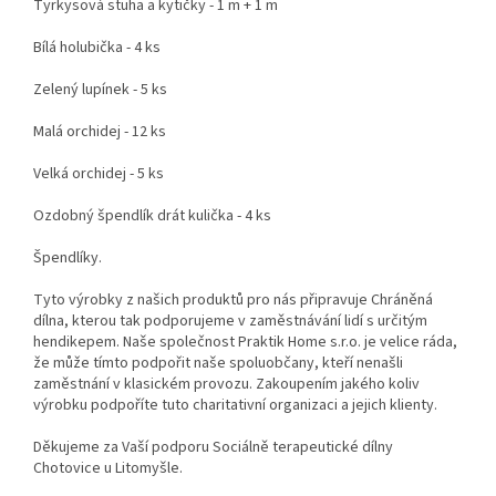
Tyrkysová stuha a kytičky - 1 m + 1 m
Bílá holubička - 4 ks
Zelený lupínek - 5 ks
Malá orchidej - 12 ks
Velká orchidej - 5 ks
Ozdobný špendlík drát kulička - 4 ks
Špendlíky.
Tyto výrobky z našich produktů pro nás připravuje Chráněná
dílna, kterou tak podporujeme v zaměstnávání lidí s určitým
hendikepem. Naše společnost Praktik Home s.r.o. je velice ráda,
že může tímto podpořit naše spoluobčany, kteří nenašli
zaměstnání v klasickém provozu. Zakoupením jakého koliv
výrobku podpoříte tuto charitativní organizaci a jejich klienty.
Děkujeme za Vaší podporu Sociálně terapeutické dílny
Chotovice u Litomyšle.