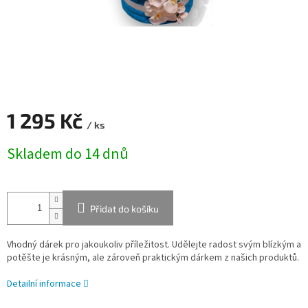
1 295 Kč
/ ks
Měrná
Skladem do 14 dnů
cena:
Přidat do košíku
Vhodný dárek pro jakoukoliv příležitost. Udělejte radost svým blízkým a
potěšte je krásným, ale zároveň praktickým dárkem z našich produktů.
Detailní informace