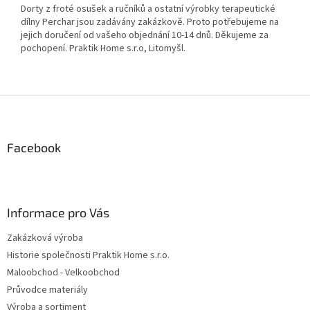
Dorty z froté osušek a ručníků a ostatní výrobky terapeutické
dílny Perchar jsou zadávány zakázkově. Proto potřebujeme na
jejich doručení od vašeho objednání 10-14 dnů. Děkujeme za
pochopení. Praktik Home s.r.o, Litomyšl.
Z
á
p
a
Facebook
t
í
Informace pro Vás
Zakázková výroba
Historie společnosti Praktik Home s.r.o.
Maloobchod - Velkoobchod
Průvodce materiály
Výroba a sortiment