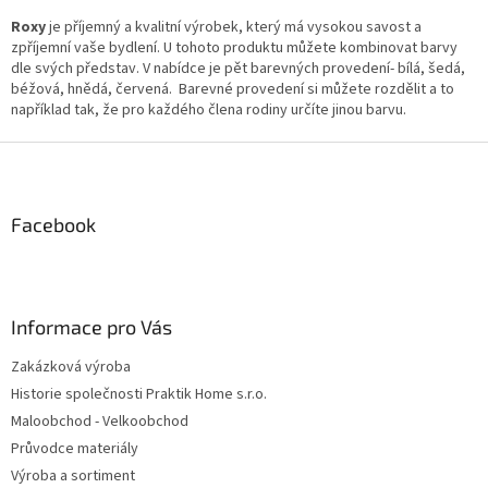
Roxy
je příjemný a kvalitní výrobek, který má vysokou savost a
zpříjemní vaše bydlení. U tohoto produktu můžete kombinovat barvy
dle svých představ. V nabídce je pět barevných provedení- bílá, šedá,
béžová, hnědá, červená. Barevné provedení si můžete rozdělit a to
například tak, že pro každého člena rodiny určíte jinou barvu.
Z
á
p
a
Facebook
t
í
Informace pro Vás
Zakázková výroba
Historie společnosti Praktik Home s.r.o.
Maloobchod - Velkoobchod
Průvodce materiály
Výroba a sortiment