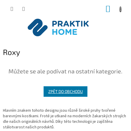
Přejít
NÁKUP
na
obsah
KOŠÍK
Roxy
Můžete se ale podívat na ostatní kategorie.
ZPĚT DO OBCHODU
Hlavním znakem tohoto designu jsou různě široké pruhy tvořené
barevnými kostkami. Froté je utkané na moderních žakarských strojích
dle našich originálních návrhů. Díky této technologii je zajištěna
stálotvarost našich produktů.