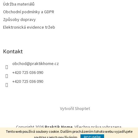
Údržba materiálů
Obchodní podmínky a GDPR
Způsoby dopravy
Elektronická evidence tržeb
Kontakt
obchod
@
praktikhome.cz
+420 725 036 090
+420 725 036 090
Vytvořil Shoptet
Copyright 2026
Praktik Home
. Všechna práva vyhrazena.
Tento web používá soubory cookie. Dalším procházením tohoto webu vyjadřujete
souhlas s jejich používáním.
ROZUMÍM