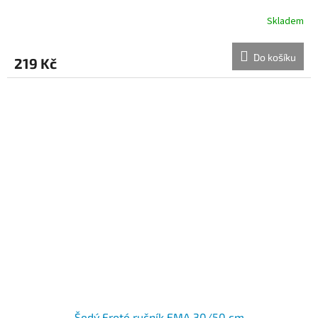
Skladem
Do košíku
219 Kč
Šedý Froté ručník EMA 30/50 cm