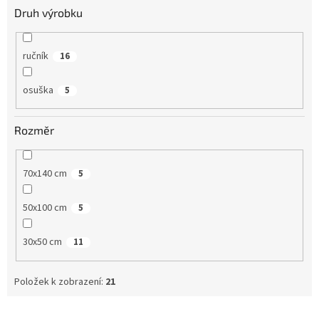
Druh výrobku
ručník
16
osuška
5
Rozměr
70x140 cm
5
50x100 cm
5
30x50 cm
11
Položek k zobrazení:
21
V