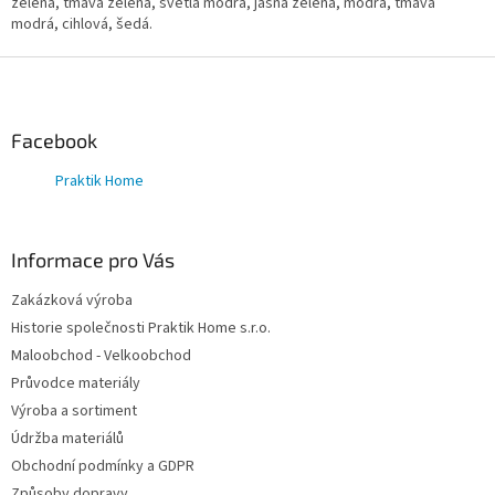
k
zelená, tmavá zelená, světlá modrá, jasná zelená, modrá, tmavá
y
modrá, cihlová, šedá.
v
ý
Z
p
á
i
p
s
a
Facebook
u
t
Praktik Home
í
Informace pro Vás
Zakázková výroba
Historie společnosti Praktik Home s.r.o.
Maloobchod - Velkoobchod
Průvodce materiály
Výroba a sortiment
Údržba materiálů
Obchodní podmínky a GDPR
Způsoby dopravy