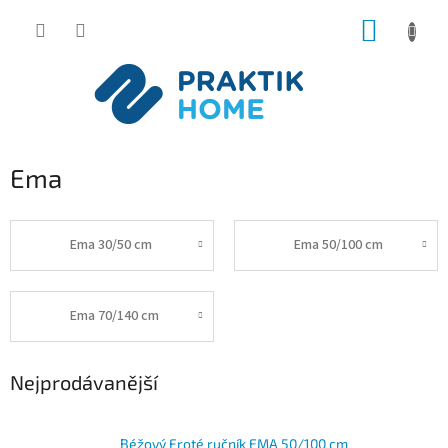
Přejít
NÁKUP
na
obsah
KOŠÍK
Ema
Ema 30/50 cm
Ema 50/100 cm
Ema 70/140 cm
Nejprodávanější
Béžový Froté ručník EMA 50/100 cm