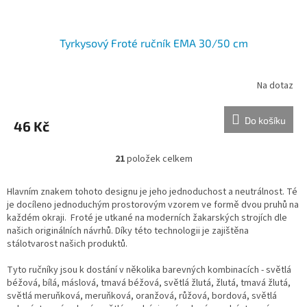
Tyrkysový Froté ručník EMA 30/50 cm
Na dotaz
Do košíku
46 Kč
21
položek celkem
O
v
l
Hlavním znakem tohoto designu je jeho jednoduchost a neutrálnost. Té
á
je docíleno jednoduchým prostorovým vzorem ve formě dvou pruhů na
d
každém okraji. Froté je utkané na moderních žakarských strojích dle
a
našich originálních návrhů. Díky této technologii je zajištěna
c
stálotvarost našich produktů.
í
p
Tyto ručníky jsou k dostání v několika barevných kombinacích - světlá
r
béžová, bílá, máslová, tmavá béžová, světlá žlutá, žlutá, tmavá žlutá,
v
světlá meruňková, meruňková, oranžová, růžová, bordová, světlá