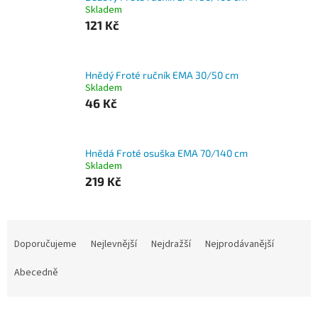
Skladem
121 Kč
Hnědý Froté ručník EMA 30/50 cm
Skladem
46 Kč
Hnědá Froté osuška EMA 70/140 cm
Skladem
219 Kč
Ř
a
Doporučujeme
Nejlevnější
Nejdražší
Nejprodávanější
z
e
Abecedně
n
í