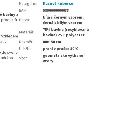
Kategorie
:
Kusové koberce
EAN
:
5896066006633
é bavlny a
bílá s černým vzorem,
O
produktů.
Barva
:
černá s bílým vzorem
75% bavlna (recyklovaná
Materiál
:
bavlna) 25% polyester
. Vzhledem
ativ.
Rozměr
:
80x150 cm
Údržba
:
praní v pračce 30°C
je do svého
geometrické vytkané
é údržba
Vzor
:
vzory