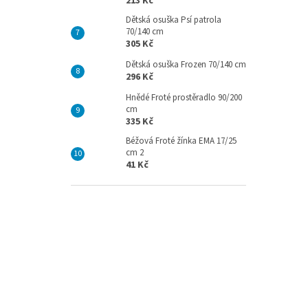
213 Kč
Dětská osuška Psí patrola
70/140 cm
305 Kč
Dětská osuška Frozen 70/140 cm
296 Kč
Hnědé Froté prostěradlo 90/200
cm
335 Kč
Béžová Froté žínka EMA 17/25
cm 2
41 Kč