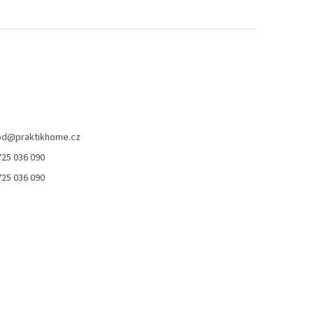
od
@
praktikhome.cz
725 036 090
725 036 090