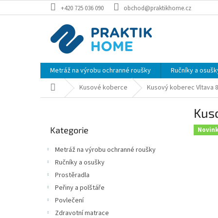
Přejít
+420 725 036 090
obchod@praktikhome.cz
na
obsah
Metráž na výrobu ochranné roušky
Ručníky a osušk
Domů
Kusové koberce
Kusový koberec Vltava 8
P
Kuso
o
Přeskočit
s
Kategorie
kategorie
Novin
t
r
Metráž na výrobu ochranné roušky
a
Ručníky a osušky
n
Prostěradla
n
í
Peřiny a polštáře
p
Povlečení
a
Zdravotní matrace