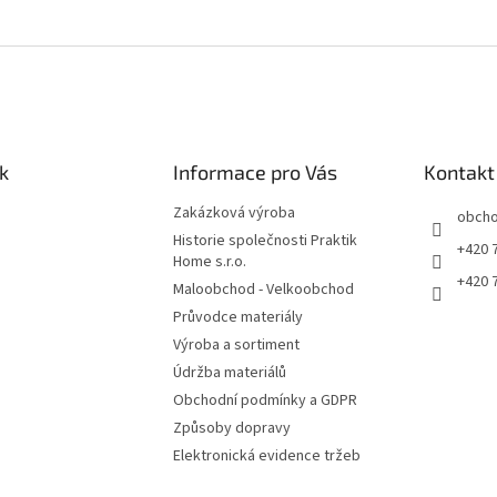
k
Informace pro Vás
Kontakt
Zakázková výroba
obch
Historie společnosti Praktik
+420 
Home s.r.o.
+420 
Maloobchod - Velkoobchod
Průvodce materiály
Výroba a sortiment
Údržba materiálů
Obchodní podmínky a GDPR
Způsoby dopravy
Elektronická evidence tržeb