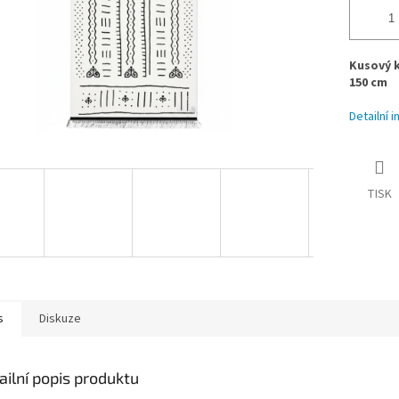
Kusový k
150 cm
Detailní 
TISK
s
Diskuze
ailní popis produktu