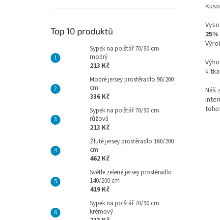
Kuso
Vyso
Top 10 produktů
25% 
Výro
Sypek na polštář 70/90 cm
modrý
Výho
213 Kč
k tka
Modré jersey prostěradlo 90/200
cm
Náš 
336 Kč
inter
toho
Sypek na polštář 70/90 cm
růžová
213 Kč
Žluté jersey prostěradlo 160/200
cm
462 Kč
Světle zelené jersey prostěradlo
140/200 cm
419 Kč
Sypek na polštář 70/90 cm
krémový