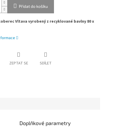
Přidat do košíku
oberec Vltava vyrobený z recyklované bavlny 80 x
informace
ZEPTAT SE
SDÍLET
Doplňkové parametry