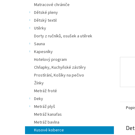
n
Matracové chrániče
e
Dětské pleny
l
Dětský textil
Utěrky
Dorty z ručníků, osušek a utěrek
Sauna
Kapesníky
Hotelový program
Chňapky, Kuchyňské zástěry
Prostírání, Košíky na pečivo
Žínky
Metráž froté
Deky
Metráž plyš
Popi
Metráž kanafas
Metráž bavlna
Det
Kusové koberce