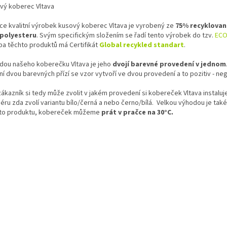
vý koberec Vltava
ce kvalitní výrobek kusový koberec Vltava je vyrobený ze
75% recyklovan
polyesteru
. Svým specifickým složením se řadí tento výrobek do tzv.
EC
ba těchto produktů má Certifikát
Global recykled standart
.
dou našeho koberečku Vltava je jeho
dvojí barevné provedení v jednom
ní dvou barevných přízí se vzor vytvoří ve dvou provedení a to pozitiv - neg
zákazník si tedy může zvolit v jakém provedení si kobereček Vltava instalu
iéru zda zvolí variantu bílo/černá a nebo černo/bílá. Velkou výhodou je tak
to produktu, kobereček můžeme
prát v pračce na 30°C.