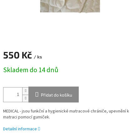
550 Kč
/ ks
Měrná
Skladem do 14 dnů
cena:
Přidat do košíku
MEDICAL - jsou funkční a hygienické matracové chrániče, upevnění k
matraci pomocí gumiček.
Detailní informace