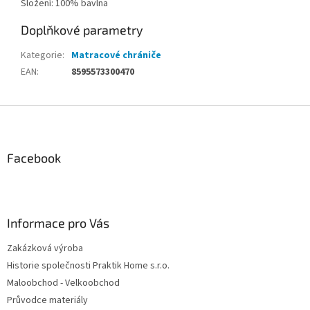
Složení: 100% bavlna
Doplňkové parametry
Kategorie
:
Matracové chrániče
EAN
:
8595573300470
Z
á
p
a
Facebook
t
í
Informace pro Vás
Zakázková výroba
Historie společnosti Praktik Home s.r.o.
Maloobchod - Velkoobchod
Průvodce materiály