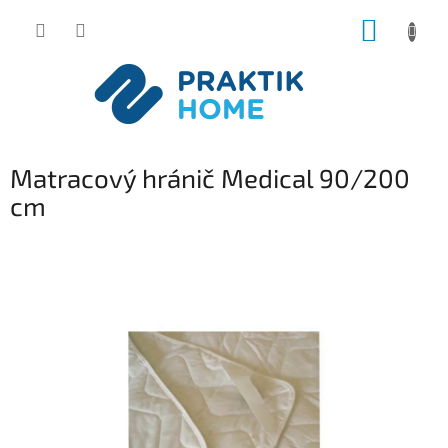
Přejít
NÁKUP
na
obsah
KOŠÍK
Matracový hránič Medical 90/200
cm