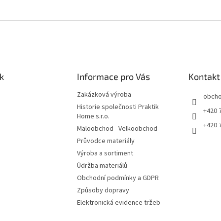
k
Informace pro Vás
Kontakt
Zakázková výroba
obch
Historie společnosti Praktik
+420 
Home s.r.o.
+420 
Maloobchod - Velkoobchod
Průvodce materiály
Výroba a sortiment
Údržba materiálů
Obchodní podmínky a GDPR
Způsoby dopravy
Elektronická evidence tržeb