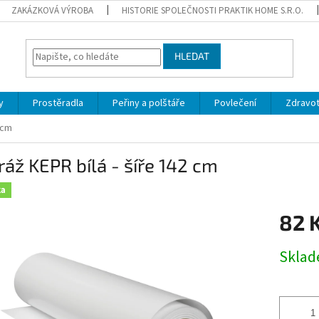
ZAKÁZKOVÁ VÝROBA
HISTORIE SPOLEČNOSTI PRAKTIK HOME S.R.O.
HLEDAT
y
Prostěradla
Peřiny a polštáře
Povlečení
Zdravot
 cm
áž KEPR bílá - šíře 142 cm
ka
82 
Měrná
Sklad
cena: