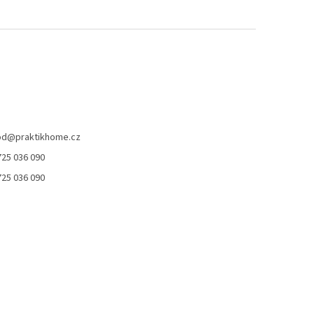
od
@
praktikhome.cz
725 036 090
725 036 090