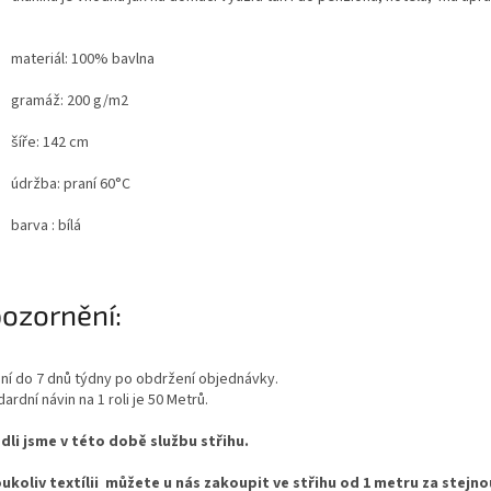
materiál: 100% bavlna
gramáž: 200 g/m2
šíře: 142 cm
údržba: praní 60°C
barva : bílá
ozornění:
ní do 7 dnů týdny po obdržení objednávky.
ardní návin na 1 roli je 50 Metrů.
dli jsme v této době službu střihu.
ukoliv textílii můžete u nás zakoupit ve střihu od 1 metru za stejno