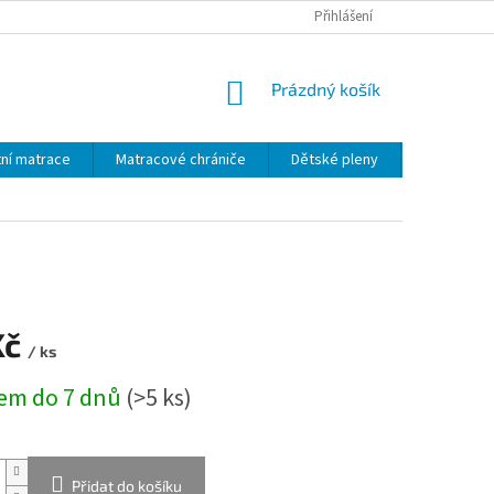
MALOOBCHOD - VELKOOBCHOD
PRŮVODCE MATERIÁLY
Přihlášení
VÝROBA 
NÁKUPNÍ
Prázdný košík
KOŠÍK
ní matrace
Matracové chrániče
Dětské pleny
Dětský text
Kč
/ ks
em do 7 dnů
(>5 ks)
Přidat do košíku