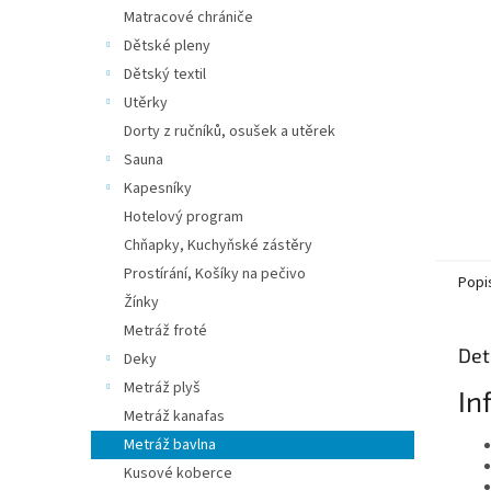
n
Matracové chrániče
e
Dětské pleny
l
Dětský textil
Utěrky
Dorty z ručníků, osušek a utěrek
Sauna
Kapesníky
Hotelový program
Chňapky, Kuchyňské zástěry
Prostírání, Košíky na pečivo
Popi
Žínky
Metráž froté
Det
Deky
Metráž plyš
In
Metráž kanafas
Metráž bavlna
Kusové koberce