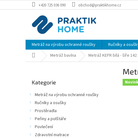
Přejít
+420 725 036 090
obchod@praktikhome.cz
na
obsah
Metráž na výrobu ochranné roušky
Ručníky a osušk
Domů
Metráž bavlna
Metráž KEPR bílá - šíře 142
P
Metr
o
Přeskočit
s
Kategorie
kategorie
Novin
t
r
Metráž na výrobu ochranné roušky
a
Ručníky a osušky
n
Prostěradla
n
í
Peřiny a polštáře
p
Povlečení
a
Zdravotní matrace