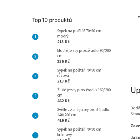
Top 10 produktů
Sypek na polštář 70/90 cm
modrý
213 Kč
Modré jersey prostěradlo 90/200
cm
336 Kč
Sypek na polštář 70/90 cm
růžová
213 Kč
Up
Žluté jersey prostěradlo 160/200
cm
462 Kč
Dodá
Světle zelené jersey prostěradlo
Stand
140/200 cm
419 Kč
Zave
Sypek na polštář 70/90 cm
krémový
Jako