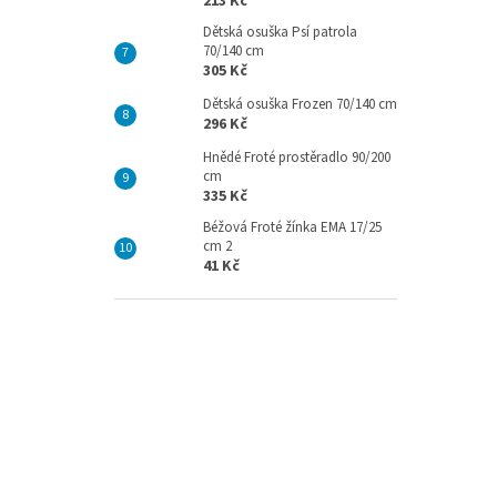
213 Kč
Dětská osuška Psí patrola
70/140 cm
305 Kč
Dětská osuška Frozen 70/140 cm
296 Kč
Hnědé Froté prostěradlo 90/200
cm
335 Kč
Béžová Froté žínka EMA 17/25
cm 2
41 Kč