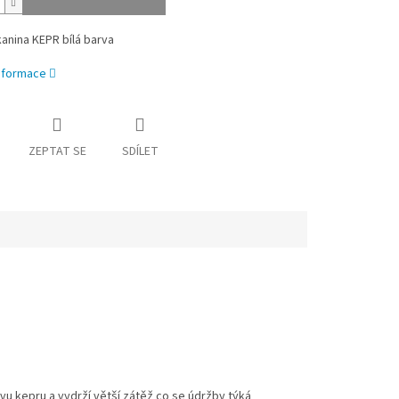
tkanina KEPR bílá barva
informace
ZEPTAT SE
SDÍLET
avu kepru a vydrží větší zátěž co se údržby týká