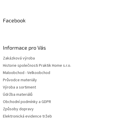
Z
á
p
a
Facebook
t
í
Informace pro Vás
Zakázková výroba
Historie společnosti Praktik Home s.r.o.
Maloobchod - Velkoobchod
Průvodce materiály
Výroba a sortiment
Údržba materiálů
Obchodní podmínky a GDPR
Způsoby dopravy
Elektronická evidence tržeb