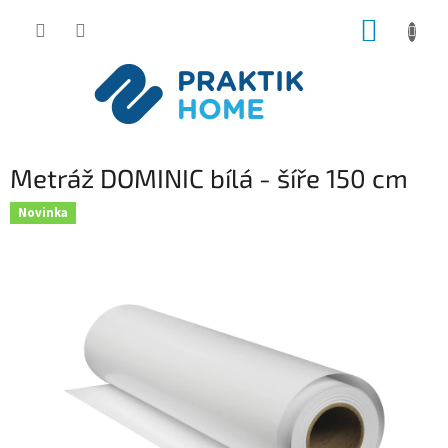
Přejít
NÁKUP
na
obsah
KOŠÍK
Metráž DOMINIC bílá - šíře 150 cm
Novinka