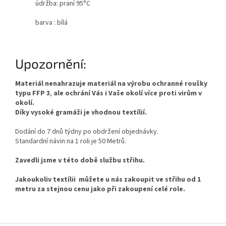
údržba: praní 95°C
barva : bílá
Upozornění:
Materiál nenahrazuje materiál na výrobu ochranné roušky
typu FFP 3
,
ale ochrání Vás i Vaše okolí více proti virům v
okolí.
Díky vysoké gramáži je vhodnou textílií.
Dodání do 7 dnů týdny po obdržení objednávky.
Standardní návin na 1 roli je 50 Metrů.
Zavedli jsme v této době službu střihu.
Jakoukoliv textílii můžete u nás zakoupit ve střihu od 1
metru za stejnou cenu jako při zakoupení celé role.