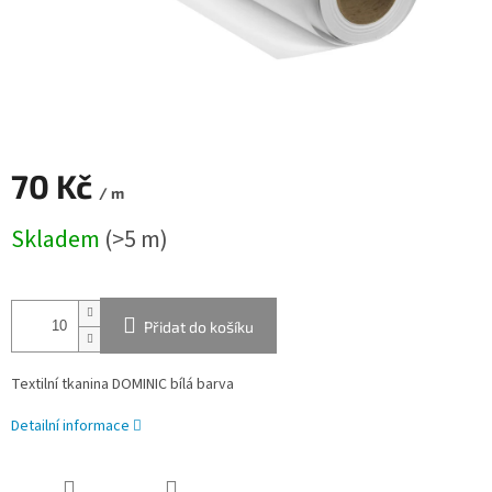
70 Kč
/ m
Měrná
Skladem
(>5 m)
cena:
Přidat do košíku
Textilní tkanina DOMINIC bílá barva
Detailní informace