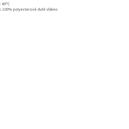
: 40°C
ň: 100% polyesterové duté vlákno