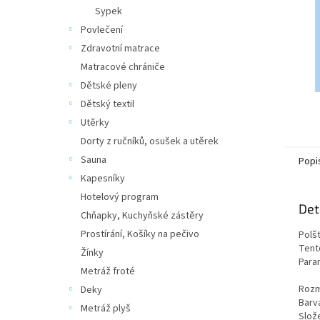
n
Sypek
e
Povlečení
l
Zdravotní matrace
Matracové chrániče
Dětské pleny
Dětský textil
Utěrky
Dorty z ručníků, osušek a utěrek
Sauna
Popi
Kapesníky
Hotelový program
Det
Chňapky, Kuchyňské zástěry
Prostírání, Košíky na pečivo
Polš
Tent
Žínky
Para
Metráž froté
Rozm
Deky
Barv
Metráž plyš
Slož