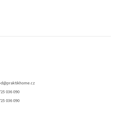
od
@
praktikhome.cz
725 036 090
725 036 090