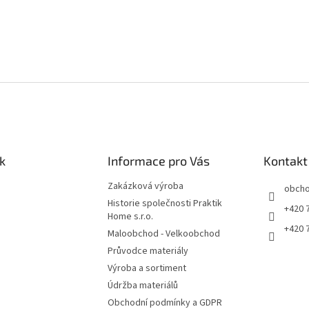
k
Informace pro Vás
Kontakt
Zakázková výroba
obch
Historie společnosti Praktik
+420 
Home s.r.o.
+420 
Maloobchod - Velkoobchod
Průvodce materiály
Výroba a sortiment
Údržba materiálů
Obchodní podmínky a GDPR