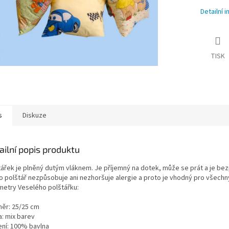
Detailní 
TISK
s
Diskuze
ailní popis produktu
tářek je plněný dutým vláknem. Je příjemný na dotek, může se prát a je be
o polštář nezpůsobuje ani nezhoršuje alergie a proto je vhodný pro všechn
metry Veselého polštářku:
ěr: 25/25 cm
a: mix barev
ení: 100% bavlna