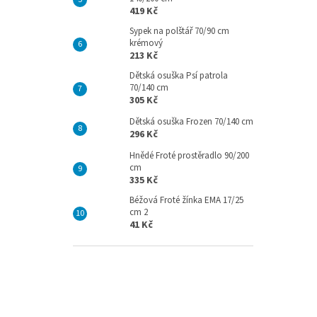
419 Kč
Sypek na polštář 70/90 cm
krémový
213 Kč
Dětská osuška Psí patrola
70/140 cm
305 Kč
Dětská osuška Frozen 70/140 cm
296 Kč
Hnědé Froté prostěradlo 90/200
cm
335 Kč
Béžová Froté žínka EMA 17/25
cm 2
41 Kč