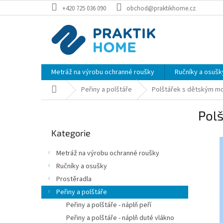
Přejít
+420 725 036 090
obchod@praktikhome.cz
na
obsah
Metráž na výrobu ochranné roušky
Ručníky a osušk
Domů
Peřiny a polštáře
Polštářek s dětským m
P
Pol
o
Přeskočit
s
Kategorie
kategorie
t
r
Metráž na výrobu ochranné roušky
a
Ručníky a osušky
n
Prostěradla
n
í
Peřiny a polštáře
p
Peřiny a polštáře - náplň peří
a
Peřiny a polštáře - náplň duté vlákno