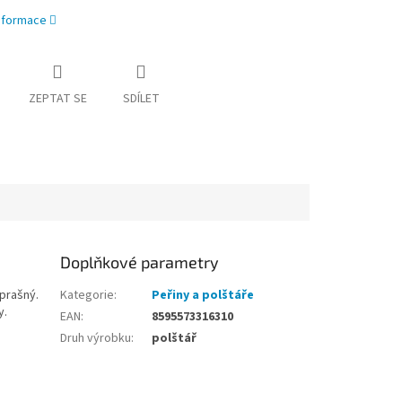
informace
ZEPTAT SE
SDÍLET
Doplňkové parametry
zprašný.
Kategorie
:
Peřiny a polštáře
y.
EAN
:
8595573316310
Druh výrobku
:
polštář