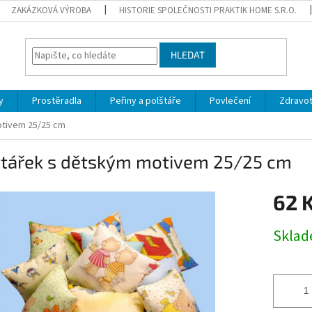
ZAKÁZKOVÁ VÝROBA
HISTORIE SPOLEČNOSTI PRAKTIK HOME S.R.O.
HLEDAT
y
Prostěradla
Peřiny a polštáře
Povlečení
Zdravot
otivem 25/25 cm
štářek s dětským motivem 25/25 cm
62 
Měrná
Sklad
cena: