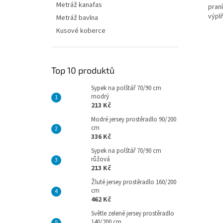
Metráž kanafas
praní
výpl
Metráž bavlna
Kusové koberce
Top 10 produktů
Sypek na polštář 70/90 cm
modrý
213 Kč
Modré jersey prostěradlo 90/200
cm
336 Kč
Sypek na polštář 70/90 cm
růžová
213 Kč
Žluté jersey prostěradlo 160/200
cm
462 Kč
Světle zelené jersey prostěradlo
140/200 cm