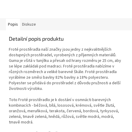
Popis
Diskuze
Detailní popis produktu
Froté prostěradla naší značky jsou jedny z nejkvalitnějších
dostupných prostěradel, vyrobených z příjemných materiálů.
Guma je všitá v tunýlku a přesah od hrany rozměru je 25 cm, aby
se lépe zakládali pod madraci. Froté prostěradla nabízíme v
různých rozměrech a veliké barevné škále. Froté prostěradla
vyrábíme ze směsi bavlny 82% bavlny a 18% polyesteru.
Polyester se přidává do prostěradel z důvodu pružnosti a delší
životnosti výrobku.
Toto Froté prostěradlo je k dostání v osmnácti barevných
kombinacích - béžová, bílá, lososová, krémová, světle žlutá,
oranžová, meruňková, terakota, červená, bordová, tyrkysová,
zelená, tmavě zelená, hnědá, růžová, světle modrá, modrá,
tmavě modrá.