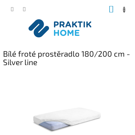
Přejít
NÁKUP
na
obsah
KOŠÍK
Bílé froté prostěradlo 180/200 cm -
Silver line