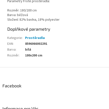
Parametry Froté prostěradla:
Rozměr: 180/200 cm
Barva: béžová
Složení: 82% bavlna, 18% polyester
Doplňkové parametry
Kategorie
:
Prostěradla
EAN
:
8596066002291
Barva
:
bílá
Rozměr
:
180x200 cm
Z
á
p
a
Facebook
t
í
Informace pro Vás