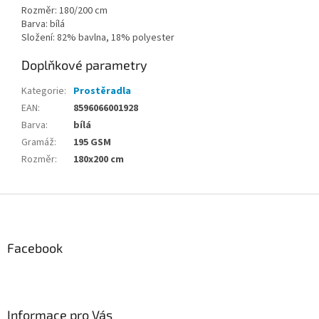
Rozměr: 180/200 cm
Barva: bílá
Složení: 82% bavlna, 18% polyester
Doplňkové parametry
Kategorie
:
Prostěradla
EAN
:
8596066001928
Barva
:
bílá
Gramáž
:
195 GSM
Rozměr
:
180x200 cm
Z
á
p
a
Facebook
t
í
Informace pro Vás