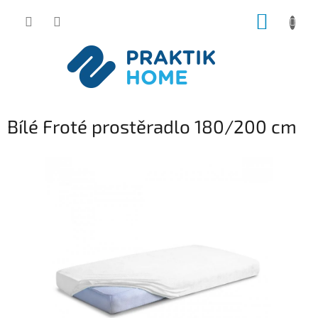
Přejít
NÁKUP
na
obsah
KOŠÍK
Bílé Froté prostěradlo 180/200 cm