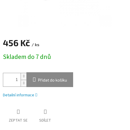
456 Kč
/ ks
Měrná
Skladem do 7 dnů
cena:
Přidat do košíku
Detailní informace
ZEPTAT SE
SDÍLET