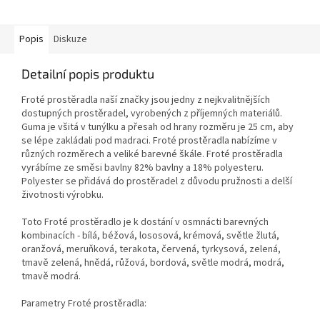
Popis
Diskuze
Detailní popis produktu
Froté prostěradla naší značky jsou jedny z nejkvalitnějších
dostupných prostěradel, vyrobených z příjemných materiálů.
Guma je všitá v tunýlku a přesah od hrany rozměru je 25 cm, aby
se lépe zakládali pod madraci. Froté prostěradla nabízíme v
různých rozměrech a veliké barevné škále. Froté prostěradla
vyrábíme ze směsi bavlny 82% bavlny a 18% polyesteru.
Polyester se přidává do prostěradel z důvodu pružnosti a delší
životnosti výrobku.
Toto Froté prostěradlo je k dostání v osmnácti barevných
kombinacích - bílá, béžová, lososová, krémová, světle žlutá,
oranžová, meruňková, terakota, červená, tyrkysová, zelená,
tmavě zelená, hnědá, růžová, bordová, světle modrá, modrá,
tmavě modrá.
Parametry Froté prostěradla: