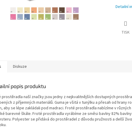
Detailní 
TISK
s
Diskuze
ailní popis produktu
é prostěradla naší značky jsou jedny z nejkvalitnějších dostupných prostěra
bených z příjemných materiálů. Guma je všitá v tunýlku a přesah od hrany r
m, aby se lépe zakládali pod madraci. Froté prostěradla nabízíme v různýc
liké barevné škále. Froté prostěradla vyrábíme ze směsi bavlny 82% bavln
esteru. Polyester se přidává do prostěradel z důvodu pružnosti a delší živo
bku.