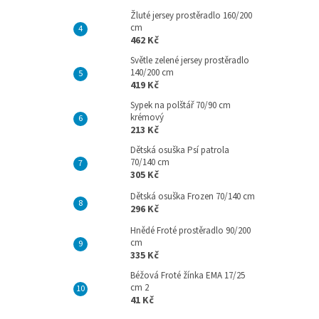
Žluté jersey prostěradlo 160/200
cm
462 Kč
Světle zelené jersey prostěradlo
140/200 cm
419 Kč
Sypek na polštář 70/90 cm
krémový
213 Kč
Dětská osuška Psí patrola
70/140 cm
305 Kč
Dětská osuška Frozen 70/140 cm
296 Kč
Hnědé Froté prostěradlo 90/200
cm
335 Kč
Béžová Froté žínka EMA 17/25
cm 2
41 Kč