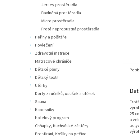
n
Jersey prostěradla
e
Bavlněná prostěradla
l
Micro prostěradla
Froté nepropustná prostěradla
Peřiny a polštáře
Povlečení
Zdravotní matrace
Matracové chrániče
Dětské pleny
Popi
Dětský textil
Utěrky
Det
Dorty z ručníků, osušek a utěrek
Sauna
Frot
vyro
Kapesníky
25 c
Hotelový program
a ve
poly
Chňapky, Kuchyňské zástěry
výro
Prostírání, Košíky na pečivo