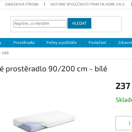
ZAKÁZKOVÁ VÝROBA
HISTORIE SPOLEČNOSTI PRAKTIK HOME S.R.O.
HLEDAT
y
Prostěradla
Peřiny a polštáře
Povlečení
Zdravot
 bílé
é prostěradlo 90/200 cm - bílé
237
Měrná
Sklad
cena: