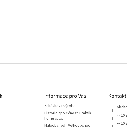
k
Informace pro Vás
Kontakt
Zakázková výroba
obch
Historie společnosti Praktik
+420 
Home s.r.o.
+420 
Maloobchod - Velkoobchod