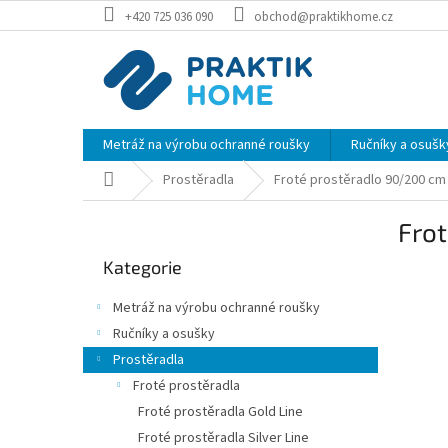
Přejít
+420 725 036 090
obchod@praktikhome.cz
na
obsah
Metráž na výrobu ochranné roušky
Ručníky a osušk
Domů
Prostěradla
Froté prostěradlo 90/200 cm -
P
Frot
o
Přeskočit
s
Kategorie
kategorie
t
r
Metráž na výrobu ochranné roušky
a
Ručníky a osušky
n
Prostěradla
n
í
Froté prostěradla
p
Froté prostěradla Gold Line
a
Froté prostěradla Silver Line