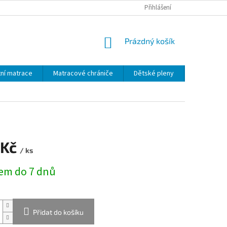
MALOOBCHOD - VELKOOBCHOD
PRŮVODCE MATERIÁLY
Přihlášení
VÝROBA 
NÁKUPNÍ
Prázdný košík
KOŠÍK
ní matrace
Matracové chrániče
Dětské pleny
Dětský text
 Kč
/ ks
em do 7 dnů
Přidat do košíku