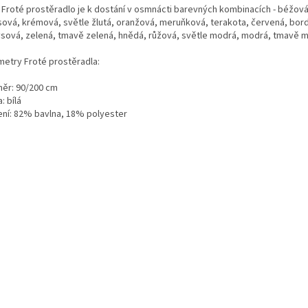
 Froté prostěradlo je k dostání v osmnácti barevných kombinacích - béžová,
sová, krémová, světle žlutá, oranžová, meruňková, terakota, červená, bor
ysová, zelená, tmavě zelená, hnědá, růžová, světle modrá, modrá, tmavě 
metry Froté prostěradla:
ěr: 90/200 cm
: bílá
ení: 82% bavlna, 18% polyester