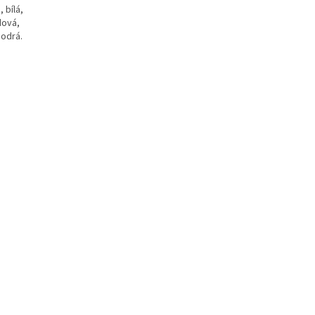
 bílá,
dová,
modrá.