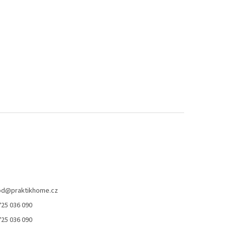
od
@
praktikhome.cz
725 036 090
725 036 090