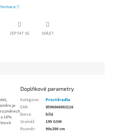
informace
ZEPTAT SE
SDÍLET
Doplňkové parametry
del,
Kategorie
:
Prostěradla
ozměru je
EAN
:
8596066002116
h rozměrech
Barva
:
bílá
y a 18%
Gramáž
:
195 GSM
tnosti
Rozměr
:
90x200 cm