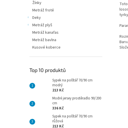
Žínky
Toto
loso
Metráž froté
tyrk
Deky
Metráž plyš
Para
Metráž kanafas
Rozm
Metráž bavlna
Barva
Slož
Kusové koberce
Top 10 produktů
Sypek na polštář 70/90 cm
modrý
213 Kč
Modré jersey prostěradlo 90/200
cm
336 Kč
Sypek na polštář 70/90 cm
růžová
213 Kč