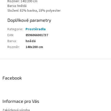
Rozměr: 140/200 cm
Barva: hnědá
Složení: 82% bavlna, 18% polyester
Doplňkové parametry
Kategorie
:
Prostěradla
EAN
:
8596066001737
Barva
:
hnědá
Rozměr
:
140x200 cm
Z
á
p
a
Facebook
t
í
Informace pro Vás
Zakázková výroba