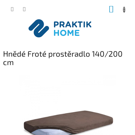
Přejít
NÁKUP
na
obsah
KOŠÍK
Hnědé Froté prostěradlo 140/200
cm