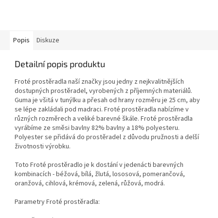
Popis
Diskuze
Detailní popis produktu
Froté prostěradla naší značky jsou jedny z nejkvalitnějších
dostupných prostěradel, vyrobených z příjemných materiálů.
Guma je všitá v tunýlku a přesah od hrany rozměru je 25 cm, aby
se lépe zakládali pod madraci. Froté prostěradla nabízíme v
různých rozměrech a veliké barevné škále. Froté prostěradla
vyrábíme ze směsi bavlny 82% bavlny a 18% polyesteru.
Polyester se přidává do prostěradel z důvodu pružnosti a delší
životnosti výrobku.
Toto Froté prostěradlo je k dostání v jedenácti barevných
kombinacích - béžová, bílá, žlutá, lososová, pomerančová,
oranžová, cihlová, krémová, zelená, růžová, modrá.
Parametry Froté prostěradla: