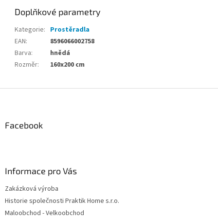
Doplňkové parametry
Kategorie
:
Prostěradla
EAN
:
8596066002758
Barva
:
hnědá
Rozměr
:
160x200 cm
Z
á
p
a
Facebook
t
í
Informace pro Vás
Zakázková výroba
Historie společnosti Praktik Home s.r.o.
Maloobchod - Velkoobchod