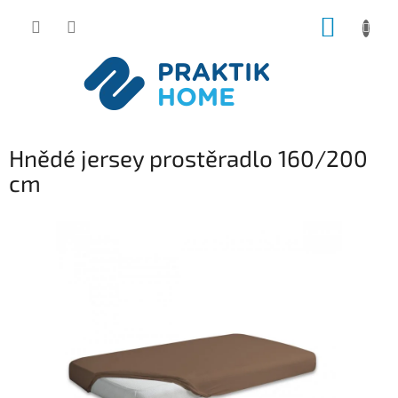
Přejít
NÁKUP
na
obsah
KOŠÍK
Hnědé jersey prostěradlo 160/200
cm