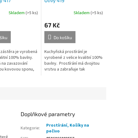
y 417
Olivy 419
Skladem
(>5 ks)
Skladem
(>5 ks)
67 Kč
šíku
Do košíku
zástěra je vyrobená
Kuchyňská prostírání je
alitní 100% bavlny.
vyrobené z velice kvalitní 100%
 na zavazování
bavlny. Prostírání má dvojitou
ou kovovou sponu,
vrstvu a zabraňuje tak
zajistí pohodlné
znečištění ubrusů a stolů.
délky zástěry.
Doplňkové parametry
Prostírání, Košíky na
Kategorie
:
pečivo
které