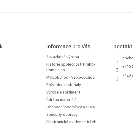
k
Informace pro Vás
Kontakt
Zakázková výroba
obch
Historie společnosti Praktik
+420 
Home s.r.o.
+420 
Maloobchod - Velkoobchod
Průvodce materiály
Výroba a sortiment
Údržba materiálů
Obchodní podmínky a GDPR
Způsoby dopravy
Elektronická evidence tržeb