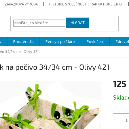
ZAKÁZKOVÁ VÝROBA
HISTORIE SPOLEČNOSTI PRAKTIK HOME S.R.O.
HLEDAT
y
Prostěradla
Peřiny a polštáře
Povlečení
Zdravot
vo 34/34 cm - Olivy 421
k na pečivo 34/34 cm - Olivy 421
125
Měrná
Skla
cena: