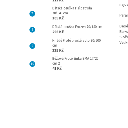
213 Kč
najde
Dětská osuška Psí patrola
70/140 cm
Para
305 Kč
Desé
Dětská osuška Frozen 70/140 cm
Barva
296 Kč
Slož
Hnědé Froté prostěradlo 90/200
Velik
cm
335 Kč
Béžová Froté žínka EMA 17/25
cm 2
41 Kč