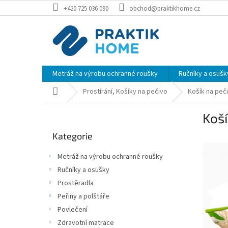
Přejít
+420 725 036 090
obchod@praktikhome.cz
na
obsah
Metráž na výrobu ochranné roušky
Ručníky a osušk
Domů
Prostírání, Košíky na pečivo
Košík na peči
P
Koší
o
Přeskočit
s
Kategorie
kategorie
t
r
Metráž na výrobu ochranné roušky
a
Ručníky a osušky
n
Prostěradla
n
í
Peřiny a polštáře
p
Povlečení
a
Zdravotní matrace