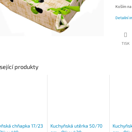
Koším na 
Detailní 
TISK
sející produkty
yňská chňapka 17/23
Kuchyňská utěrka 50/70
Kuchyňsk