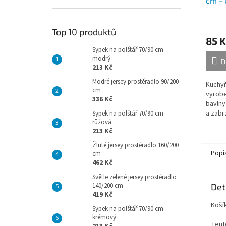
cm - 
Top 10 produktů
85 K
Sypek na polštář 70/90 cm
modrý
D
213 Kč
Modré jersey prostěradlo 90/200
Kuchyň
cm
vyrobe
336 Kč
bavlny
a zabr
Sypek na polštář 70/90 cm
růžová
pokožk
213 Kč
horký
vyklouz
Žluté jersey prostěradlo 160/200
Popi
cm
462 Kč
Světle zelené jersey prostěradlo
140/200 cm
Det
419 Kč
Koší
Sypek na polštář 70/90 cm
krémový
Tento