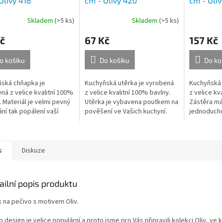
Olivy 418
cm - Olivy 420
cm - Oliv
Skladem
(>5 ks)
Skladem
(>5 ks)
č
67 Kč
157 Kč
o košíku
Do košíku
Do ko
ská chňapka je
Kuchyňská utěrka je vyrobená
Kuchyňská 
ná z velice kvalitní 100%
z velice kvalitní 100% bavlny.
z velice kv
. Materiál je velmi pevný
Utěrka je vybavena poutkem na
Zástěra má
ání tak popálení vaší
pověšení ve Vašich kuchyní.
jednoduch
y při manipulaci s
která Vám 
m předmětem a jeho
nastavení 
nutí....
s
Diskuze
ailní popis produktu
k na pečivo s motivem Oliv.
 design je velice populární a proto jsme pro Vás připravili kolekci Oliv, ve 