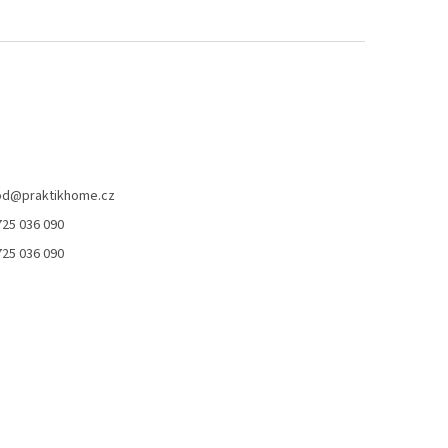
od
@
praktikhome.cz
725 036 090
725 036 090