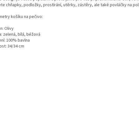
te chňapky, podložky, prostírání, utěrky, zástěry, ale také povláčky na pol
metry košíku na pečivo:
n: Olivy
: zelená, bílá, béžová
ení: 100% bavlna
ost: 34/34 cm