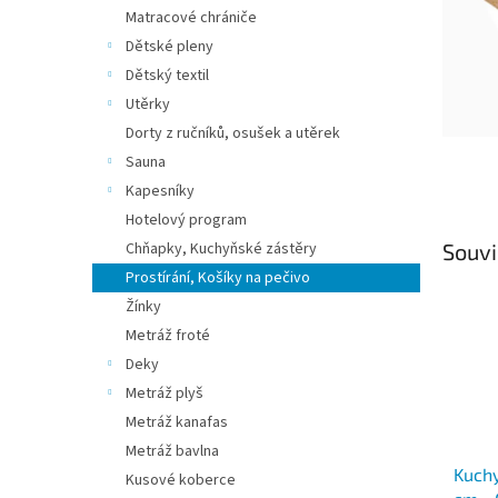
n
Matracové chrániče
e
Dětské pleny
l
Dětský textil
Utěrky
Dorty z ručníků, osušek a utěrek
Sauna
Kapesníky
Hotelový program
Chňapky, Kuchyňské zástěry
Souvi
Prostírání, Košíky na pečivo
Žínky
Metráž froté
Deky
Metráž plyš
Metráž kanafas
Metráž bavlna
Kuch
Kusové koberce