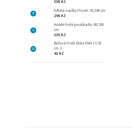
305 Kč
Dětská osuška Frozen 70/140 cm
296 Kč
Hnědé Froté prostěradlo 90/200
cm
335 Kč
Béžová Froté žínka EMA 17/25
cm 2
41 Kč
Z