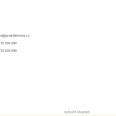
od
@
praktikhome.cz
725 036 090
725 036 090
Vytvořil Shoptet