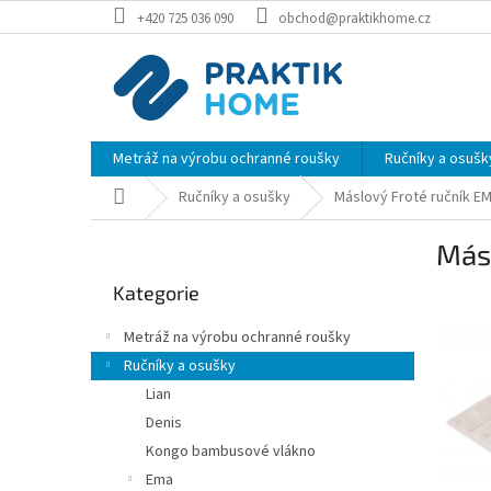
Přejít
+420 725 036 090
obchod@praktikhome.cz
na
obsah
Metráž na výrobu ochranné roušky
Ručníky a osušk
Domů
Ručníky a osušky
Máslový Froté ručník E
P
Más
o
Přeskočit
s
Kategorie
kategorie
t
r
Metráž na výrobu ochranné roušky
a
Ručníky a osušky
n
Lian
n
í
Denis
p
Kongo bambusové vlákno
a
Ema