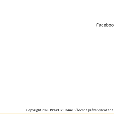
á
p
a
t
Faceboo
í
Copyright 2026
Praktik Home
. Všechna práva vyhrazena.