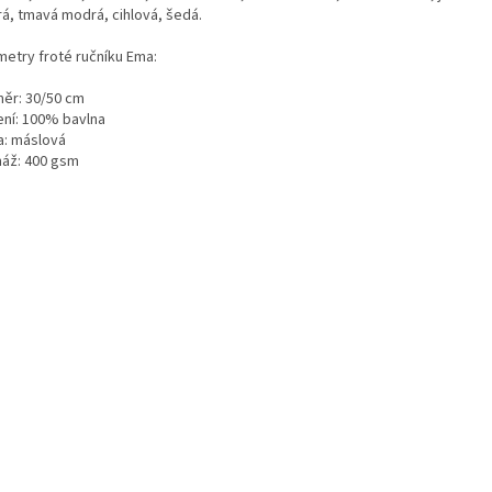
á, tmavá modrá, cihlová, šedá.
metry froté ručníku Ema:
ěr: 30/50 cm
ení: 100% bavlna
a: máslová
áž: 400 gsm