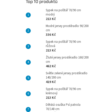
Top 10 produktů
Sypek na polštář 70/90 cm
modrý
213 Kč
Modré jersey prostěradlo 90/200
cm
336 Kč
Sypek na polštář 70/90 cm
růžová
213 Kč
Žluté jersey prostěradlo 160/200
cm
462 Kč
Světle zelené jersey prostěradlo
140/200 cm
419 Kč
Sypek na polštář 70/90 cm
krémový
213 Kč
Dětská osuška Psí patrola
70/140 cm