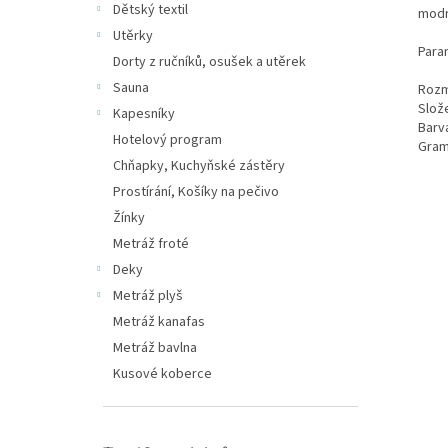
Dětský textil
modr
Utěrky
Para
Dorty z ručníků, osušek a utěrek
Sauna
Rozm
Slož
Kapesníky
Barv
Hotelový program
Gram
Chňapky, Kuchyňské zástěry
Prostírání, Košíky na pečivo
Žínky
Metráž froté
Deky
Metráž plyš
Metráž kanafas
Metráž bavlna
Kusové koberce