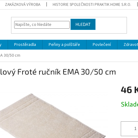
ZAKÁZKOVÁ VÝROBA
HISTORIE SPOLEČNOSTI PRAKTIK HOME S.R.O.
HLEDAT
y
Prostěradla
Peřiny a polštáře
Povlečení
Zdravot
MA 30/50 cm
lový Froté ručník EMA 30/50 cm
46 
Měrná
Skla
cena: