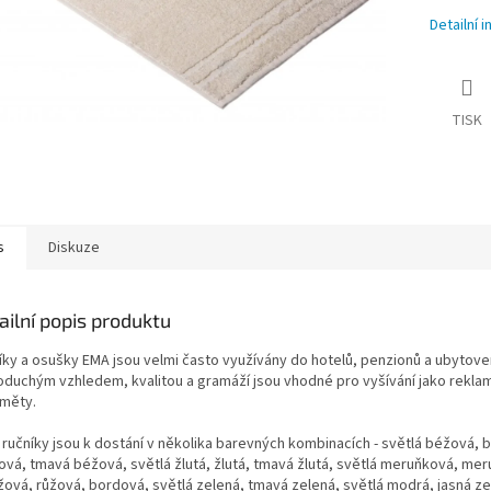
Detailní 
TISK
s
Diskuze
ailní popis produktu
íky a osušky EMA jsou velmi často využívány do hotelů, penzionů a ubytov
oduchým vzhledem, kvalitou a gramáží jsou vhodné pro vyšívání jako rekla
měty.
ručníky jsou k dostání v několika barevných kombinacích - světlá béžová, bí
ová, tmavá béžová, světlá žlutá, žlutá, tmavá žlutá, světlá meruňková, me
žová, růžová, bordová, světlá zelená, tmavá zelená, světlá modrá, jasná ze