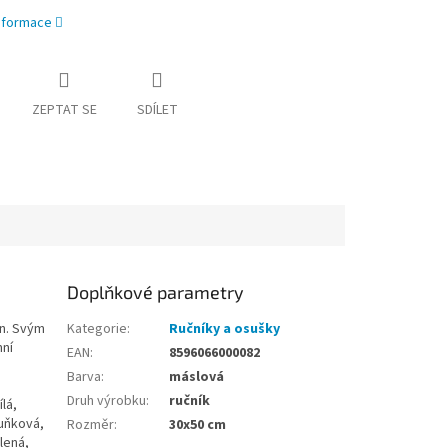
informace
ZEPTAT SE
SDÍLET
Doplňkové parametry
en. Svým
Kategorie
:
Ručníky a osušky
mní
EAN
:
8596066000082
Barva
:
máslová
Druh výrobku
:
ručník
lá,
ruňková,
Rozměr
:
30x50 cm
lená,