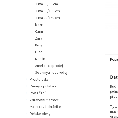
n
Ema 30/50 cm
e
Ema 50/100 cm
l
Ema 70/140 cm
Maxik
Carin
Zara
Roxy
Elise
Marllin
Popi
Amelia - doprodej
Sethunya - doprodej
Det
Prostěradla
Peřiny a polštáře
Ručn
jedn
Povlečení
před
Zdravotní matrace
Tyto 
Matracové chrániče
másl
Dětské pleny
oran