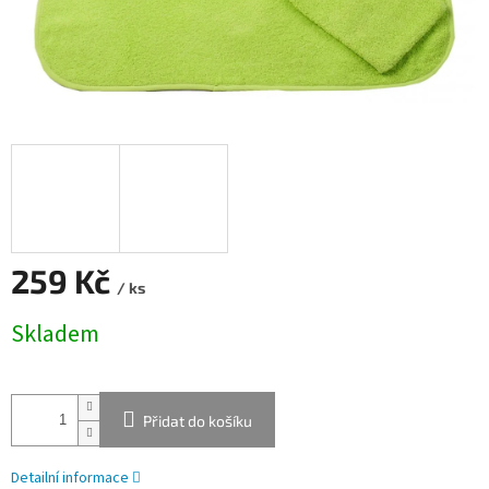
259 Kč
/ ks
Měrná
Skladem
cena:
Přidat do košíku
Detailní informace