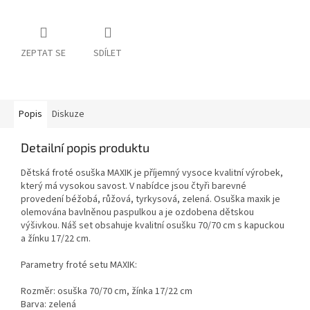
ZEPTAT SE
SDÍLET
Popis
Diskuze
Detailní popis produktu
Dětská froté osuška MAXIK je příjemný vysoce kvalitní výrobek,
který má vysokou savost. V nabídce jsou čtyři barevné
provedení béžobá, růžová, tyrkysová, zelená. Osuška maxik je
olemována bavlněnou paspulkou a je ozdobena dětskou
výšivkou. Náš set obsahuje kvalitní osušku 70/70 cm s kapuckou
a žínku 17/22 cm.
Parametry froté setu MAXIK:
Rozměr: osuška 70/70 cm, žínka 17/22 cm
Barva: zelená