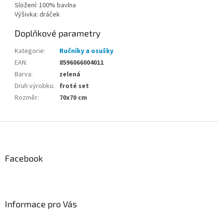
Složení: 100% bavlna
Výšivka: dráček
Doplňkové parametry
Kategorie
:
Ručníky a osušky
EAN
:
8596066004011
Barva
:
zelená
Druh výrobku
:
froté set
Rozměr
:
70x70 cm
Z
á
p
a
Facebook
t
í
Informace pro Vás