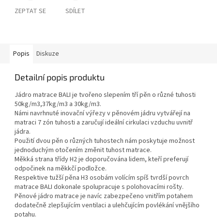
ZEPTAT SE
SDÍLET
Popis
Diskuze
Detailní popis produktu
Jádro matrace BALI je tvořeno slepením tří pěn o různé tuhosti
50kg/m3,37kg/m3 a 30kg/m3.
Námi navrhnuté inovační výřezy v pěnovém jádru vytvářejí na
matraci 7 zón tuhosti a zaručují ideální cirkulaci vzduchu uvnitř
jádra.
Použití dvou pěn o různých tuhostech nám poskytuje možnost
jednoduchým otočením změnit tuhost matrace.
Měkká strana třídy H2 je doporučována lidem, kteří preferují
odpočinek na měkkčí podložce.
Respektive tužší pěna H3 osobám volícím spíš tvrdší povrch
matrace BALI dokonale spolupracuje s polohovacími rošty.
Pěnové jádro matrace je navíc zabezpečeno vnitřím potahem
dodatečně zlepšujícím ventilaci a ulehčujícím povlékání vnějšího
potahu.