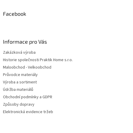
á
p
a
Facebook
t
í
Informace pro Vás
Zakázková výroba
Historie společnosti Praktik Home s.r.o.
Maloobchod - Velkoobchod
Průvodce materiály
Výroba a sortiment
Údržba materiálů
Obchodní podmínky a GDPR
Způsoby dopravy
Elektronická evidence tržeb