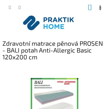
Přejít
NÁKUP
na
obsah
KOŠÍK
Zdravotní matrace pěnová PROSEN
- BALI potah Anti-Allergic Basic
120x200 cm