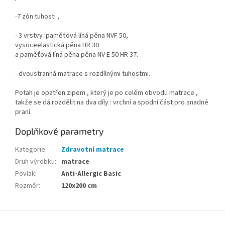
-7 zón tuhosti ,
- 3 vrstvy :paměťová líná pěna NVF 50,
vysoceelastická pěna HR 30
a paměťová líná pěna pěna NV E 50 HR 37.
- dvoustranná matrace s rozdílnými tuhostmi.
Potah je opatřen zipem , který je po celém obvodu matrace ,
takže se dá rozdělit na dva díly : vrchní a spodní část pro snadné
praní.
Doplňkové parametry
Kategorie
:
Zdravotní matrace
Druh výrobku
:
matrace
Povlak
:
Anti-Allergic Basic
Rozměr
:
120x200 cm
Z