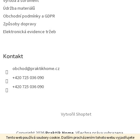
Výroba a sortiment
Údržba materiálů
Obchodní podmínky a GDPR
Způsoby dopravy
Elektronická evidence tržeb
Kontakt
obchod
@
praktikhome.cz
+420 725 036 090
+420 725 036 090
Vytvořil Shoptet
Copyright 2026
Praktik Home
. Všechna práva vyhrazena.
Tento web používá soubory cookie. Dalším procházením tohoto webu vyjadřujete