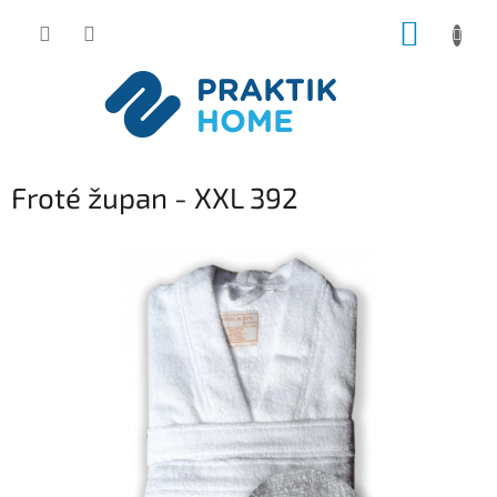
Přejít
NÁKUP
na
obsah
KOŠÍK
Froté župan - XXL 392