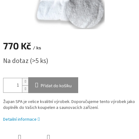
770 Kč
/ ks
Měrná
Na dotaz
(>5 ks)
cena:
Přidat do košíku
Župan SPA je velice kvalitní výrobek. Doporučujeme tento výrobek jako
doplněk do Vašich koupelen a saunovacích zařízení.
Detailní informace