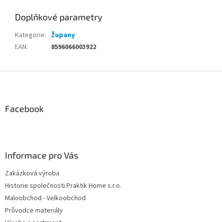
Doplňkové parametry
Kategorie
:
Župany
EAN
:
8596066003922
Z
á
p
a
Facebook
t
í
Informace pro Vás
Zakázková výroba
Historie společnosti Praktik Home s.r.o.
Maloobchod - Velkoobchod
Průvodce materiály